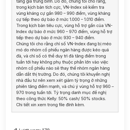
tăng giá trung bình. Do đó, chúng tôi cho rằng,
trong kịch bản tích cực, VN-Index sẽ kiểm tra
vùng kháng cự gần 980 – 990 điểm, vùng kháng
cự tiếp theo dự báo ở mức 1.000 – 1.010 điểm.
Trong kịch bản tiêu cực, vùng hỗ trợ gần của VN-
Index dự báo ở mức 960 – 970 điểm, vùng hỗ trợ
tiếp theo dự báo ở mức 930 – 940 điểm.
Chúng tôi cho rằng chỉ số VN-Index đang bị méo
mó do nhóm cổ phiếu ngân hàng được kéo quá
đà, và chỉ số có thể duy trì đà tăng điểm trong
tuần tới hay không phụ thuộc phần lớn vào việc
nhóm cổ phiếu nào sẽ thay thế nhóm ngân hàng
dẫn dắt thị trường. Do đó, chúng tôi khuyến nghị
nhà đầu tư nên xem xét giảm tỷ trọng ở những
phiên tăng điểm mạnh, và chú ý vùng hỗ trợ 960 –
970 trong tuần tới. Tỷ trọng danh mục đề nghị
theo công thức Kelly: 50% cash/ 50% stocks.
Chi tiết xin xem trong file đính kèm.