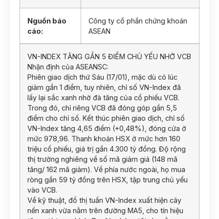
Nguồn báo
Công ty cổ phần chứng khoán
cáo:
ASEAN
VN-INDEX TĂNG GẦN 5 ĐIỂM CHỦ YẾU NHỜ VCB
Nhận định của ASEANSC:
Phiên giao dịch thứ Sáu (17/01), mặc dù có lúc
giảm gần 1 điểm, tuy nhiên, chỉ số VN-Index đã
lấy lại sắc xanh nhờ đà tăng của cổ phiếu VCB.
Trong đó, chỉ riêng VCB đã đóng góp gần 5,5
điểm cho chỉ số. Kết thúc phiên giao dịch, chỉ số
VN-Index tăng 4,65 điểm (+0,48%), đóng cửa ở
mức 978,96. Thanh khoản HSX ở mức hơn 160
triệu cổ phiếu, giá trị gần 4.300 tỷ đồng. Độ rộng
thị trường nghiêng về số mã giảm giá (148 mã
tăng/ 162 mã giảm). Về phía nước ngoài, họ mua
ròng gần 59 tỷ đồng trên HSX, tập trung chủ yếu
vào VCB.
Về kỹ thuật, đồ thị tuần VN-Index xuất hiện cây
nến xanh vừa nằm trên đường MA5, cho tín hiệu