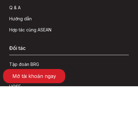
Q & A
Hướng dẫn
Hợp tác cùng ASEAN
Đối tác
Tập đoàn BRG
SeABank
Mở tài khoản ngay
HOSE
HNX
VSD
Social