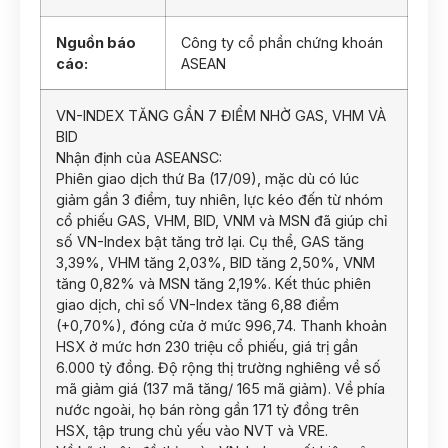
Nguồn báo
Công ty cổ phần chứng khoán
cáo:
ASEAN
VN-INDEX TĂNG GẦN 7 ĐIỂM NHỜ GAS, VHM VÀ
BID
Nhận định của ASEANSC:
Phiên giao dịch thứ Ba (17/09), mặc dù có lúc
giảm gần 3 điểm, tuy nhiên, lực kéo đến từ nhóm
cổ phiếu GAS, VHM, BID, VNM và MSN đã giúp chỉ
số VN-Index bật tăng trở lại. Cụ thể, GAS tăng
3,39%, VHM tăng 2,03%, BID tăng 2,50%, VNM
tăng 0,82% và MSN tăng 2,19%. Kết thúc phiên
giao dịch, chỉ số VN-Index tăng 6,88 điểm
(+0,70%), đóng cửa ở mức 996,74. Thanh khoản
HSX ở mức hơn 230 triệu cổ phiếu, giá trị gần
6.000 tỷ đồng. Độ rộng thị trường nghiêng về số
mã giảm giá (137 mã tăng/ 165 mã giảm). Về phía
nước ngoài, họ bán ròng gần 171 tỷ đồng trên
HSX, tập trung chủ yếu vào NVT và VRE.