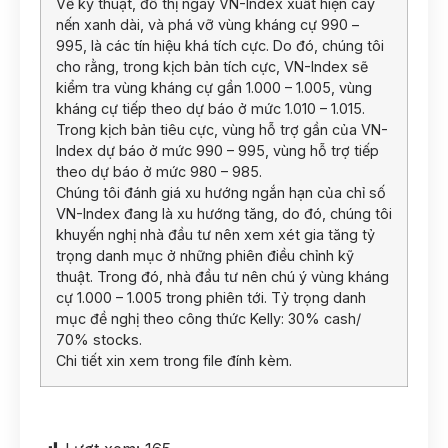
Về kỹ thuật, đồ thị ngày VN-Index xuất hiện cây
nến xanh dài, và phá vỡ vùng kháng cự 990 –
995, là các tín hiệu khá tích cực. Do đó, chúng tôi
cho rằng, trong kịch bản tích cực, VN-Index sẽ
kiểm tra vùng kháng cự gần 1.000 – 1.005, vùng
kháng cự tiếp theo dự báo ở mức 1.010 – 1.015.
Trong kịch bản tiêu cực, vùng hỗ trợ gần của VN-
Index dự báo ở mức 990 – 995, vùng hỗ trợ tiếp
theo dự báo ở mức 980 – 985.
Chúng tôi đánh giá xu hướng ngắn hạn của chỉ số
VN-Index đang là xu hướng tăng, do đó, chúng tôi
khuyến nghị nhà đầu tư nên xem xét gia tăng tỷ
trọng danh mục ở những phiên điều chỉnh kỹ
thuật. Trong đó, nhà đầu tư nên chú ý vùng kháng
cự 1.000 – 1.005 trong phiên tới. Tỷ trọng danh
mục đề nghị theo công thức Kelly: 30% cash/
70% stocks.
Chi tiết xin xem trong file đính kèm.