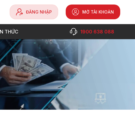
ĐĂNG NHẬP
MỞ TÀI KHOẢN
ẾN THỨC
1900 638 088