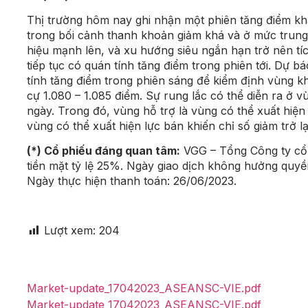
Thị trường hôm nay ghi nhận một phiên tăng điểm kh
trong bối cảnh thanh khoản giảm khá và ở mức trung
hiệu mạnh lên, và xu hướng siêu ngắn hạn trở nên tíc
tiếp tục có quán tính tăng điểm trong phiên tới. Dự b
tính tăng điểm trong phiên sáng để kiểm định vùng k
cự 1.080 – 1.085 điểm. Sự rung lắc có thể diễn ra ở 
ngày. Trong đó, vùng hỗ trợ là vùng có thể xuất hiện 
vùng có thể xuất hiện lực bán khiến chỉ số giảm trở lạ
(*) Cổ phiếu đáng quan tâm:
VGG – Tổng Công ty cổ 
tiền mặt tỷ lệ 25%. Ngày giao dịch không hưởng quyề
Ngày thực hiện thanh toán: 26/06/2023.
Lượt xem:
204
Market-update_17042023_ASEANSC-VIE.pdf
Market-update_17042023_ASEANSC-VIE.pdf