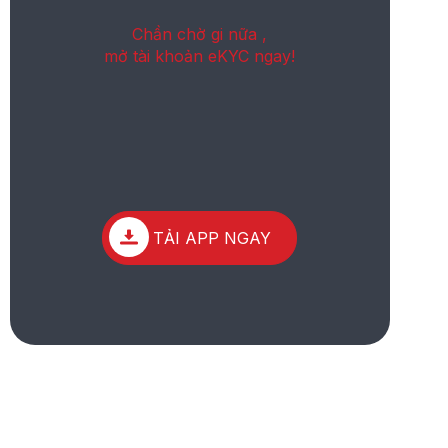
Chần chờ gi nữa ,
mở tài khoản eKYC ngay!
TẢI APP NGAY