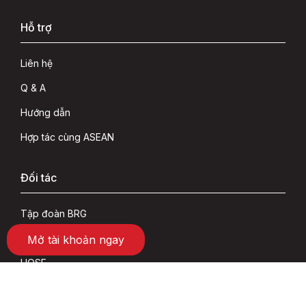
Hỗ trợ
Liên hệ
Q & A
Hướng dẫn
Hợp tác cùng ASEAN
Đối tác
Tập đoàn BRG
SeABank
Mở tài khoản ngay
HOSE
HNX