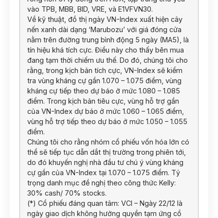
vào TPB, MBB, BID, VRE, và E1VFVN30.
Về kỹ thuật, đồ thị ngày VN-Index xuất hiện cây
nến xanh dài dạng ‘Marubozu’ với giá đóng cửa
nằm trên đường trung bình động 5 ngày (MA5), là
tín hiệu khá tích cực. Điều này cho thấy bên mua
đang tạm thời chiếm ưu thế. Do đó, chúng tôi cho
rằng, trong kịch bản tích cực, VN-Index sẽ kiểm
tra vùng kháng cự gần 1.070 – 1.075 điểm, vùng
kháng cự tiếp theo dự báo ở mức 1.080 – 1.085
điểm. Trong kịch bản tiêu cực, vùng hỗ trợ gần
của VN-Index dự báo ở mức 1.060 – 1.065 điểm,
vùng hỗ trợ tiếp theo dự báo ở mức 1.050 – 1.055
điểm.
Chúng tôi cho rằng nhóm cổ phiếu vốn hóa lớn có
thể sẽ tiếp tục dẫn dắt thị trường trong phiên tới,
do đó khuyến nghị nhà đầu tư chú ý vùng kháng
cự gần của VN-Index tại 1.070 – 1.075 điểm. Tỷ
trọng danh mục đề nghị theo công thức Kelly:
30% cash/ 70% stocks.
(*) Cổ phiếu đáng quan tâm: VCI – Ngày 22/12 là
ngày giao dịch không hưởng quyền tạm ứng cổ