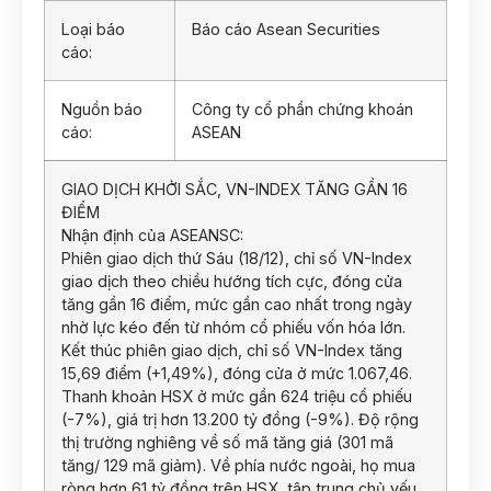
Loại báo
Báo cáo Asean Securities
cáo:
Nguồn báo
Công ty cổ phần chứng khoán
cáo:
ASEAN
GIAO DỊCH KHỞI SẮC, VN-INDEX TĂNG GẦN 16
ĐIỂM
Nhận định của ASEANSC:
Phiên giao dịch thứ Sáu (18/12), chỉ số VN-Index
giao dịch theo chiều hướng tích cực, đóng cửa
tăng gần 16 điểm, mức gần cao nhất trong ngày
nhờ lực kéo đến từ nhóm cổ phiếu vốn hóa lớn.
Kết thúc phiên giao dịch, chỉ số VN-Index tăng
15,69 điểm (+1,49%), đóng cửa ở mức 1.067,46.
Thanh khoản HSX ở mức gần 624 triệu cổ phiếu
(-7%), giá trị hơn 13.200 tỷ đồng (-9%). Độ rộng
thị trường nghiêng về số mã tăng giá (301 mã
tăng/ 129 mã giảm). Về phía nước ngoài, họ mua
ròng hơn 61 tỷ đồng trên HSX, tập trung chủ yếu