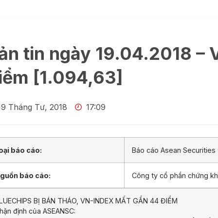
ản tin ngày 19.04.2018 – 
iểm [1.094,63]
19 Tháng Tư, 2018
17:09
oại báo cáo:
Báo cáo Asean Securities
guồn báo cáo:
Công ty cổ phần chứng k
LUECHIPS BỊ BÁN THÁO, VN-INDEX MẤT GẦN 44 ĐIỂM
hận định của ASEANSC: