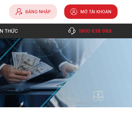
ĐĂNG NHẬP
MỞ TÀI KHOẢN
ẾN THỨC
1900 638 088