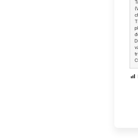
T
(
c
T
p
đ
D
v
t
C