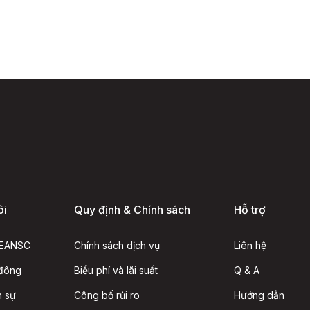
ôi
Quy định & Chính sách
Hỗ trợ
ASEANSC
Chính sách dịch vụ
Liên hệ
 đông
Biểu phí và lãi suất
Q & A
n sự
Công bố rủi ro
Hướng dẫn