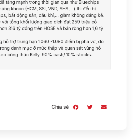
 đã tăng mạnh trong thời gian qua như Bluechips
hứng khoán (HCM, SSI, VND, SHS,…) thì đều bị
ps, bất động sản, dầu khí,… giảm không đáng kể.
 với tổng khối lượng giao dịch đạt 259 triệu cổ
g hơn 316 tỷ đồng trên HOSE và bán ròng hơn 1,6 tỷ
 hỗ trợ trung hạn 1.060 -1.080 điểm bị phá vỡ, do
ếu trong danh mục ở mức thấp và quan sát vùng hỗ
theo công thức Kelly: 90% cash/ 10% stocks.
Chia sẻ