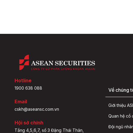
Hotline
1900 638 088
Về chúng t
Email
Giới thiệu 
cskh@aseansc.com.vn
Quan hệ cổ
Hội sở chính
Đội ngũ nhâ
Tầng 4,5,6,7, số 3 Đặng Thái Thân,