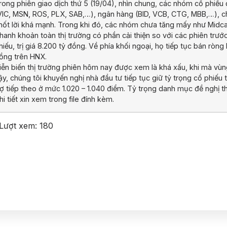
rong phiên giao dịch thứ 5 (19/04), nhìn chung, các nhóm cổ phiếu
VIC, MSN, ROS, PLX, SAB,…), ngân hàng (BID, VCB, CTG, MBB,…), c
hốt lời khá mạnh. Trong khi đó, các nhóm chưa tăng mấy như Midca
hanh khoản toàn thị trường có phần cải thiện so với các phiên trước
hiếu, trị giá 8.200 tỷ đồng. Về phía khối ngoại, họ tiếp tục bán ròn
ồng trên HNX.
iễn biến thị trường phiên hôm nay được xem là khá xấu, khi mà vùng
ậy, chúng tôi khuyến nghị nhà đầu tư tiếp tục giữ tỷ trọng cổ phi
rợ tiếp theo ở mức 1.020 – 1.040 điểm. Tỷ trọng danh mục đề nghị 
hi tiết xin xem trong file đính kèm.
Lượt xem:
180