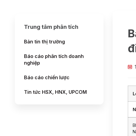
Trung tâm phân tích
B
Bản tin thị trường
đ
Báo cáo phân tích doanh
nghiệp
Báo cáo chiến lược
Tin tức HSX, HNX, UPCOM
L
N
B
N