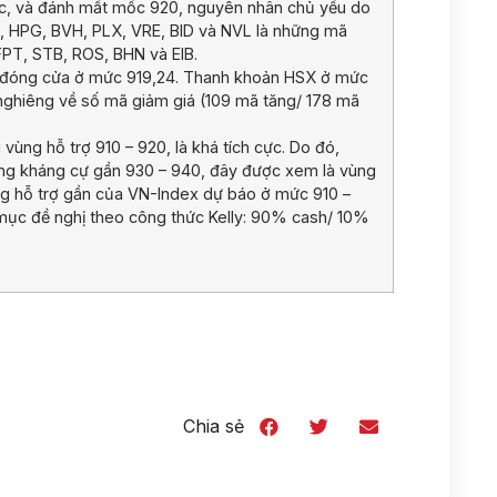
 cực, và đánh mất mốc 920, nguyên nhân chủ yếu do
, HPG, BVH, PLX, VRE, BID và NVL là những mã
PT, STB, ROS, BHN và EIB.
), đóng cửa ở mức 919,24. Thanh khoản HSX ở mức
g nghiêng về số mã giảm giá (109 mã tăng/ 178 mã
vùng hỗ trợ 910 – 920, là khá tích cực. Do đó,
vùng kháng cự gần 930 – 940, đây được xem là vùng
ùng hỗ trợ gần của VN-Index dự báo ở mức 910 –
 mục đề nghị theo công thức Kelly: 90% cash/ 10%
Chia sẻ