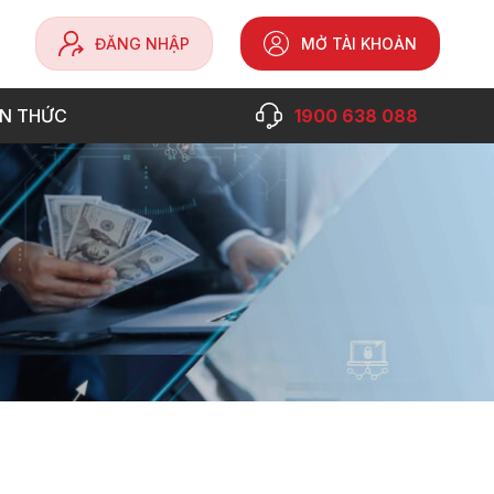
ĐĂNG NHẬP
MỞ TÀI KHOẢN
ẾN THỨC
1900 638 088