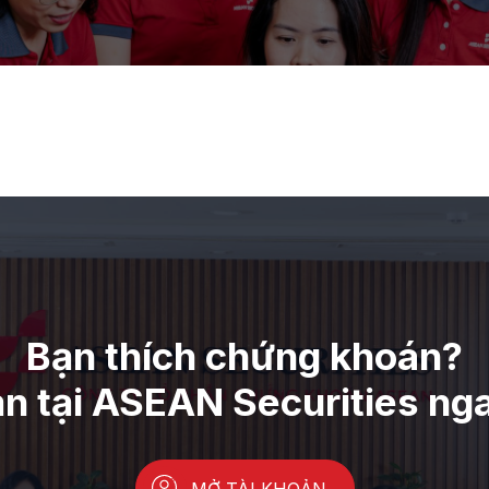
WEB
MOBILE
Bạn thích chứng khoán?
ản tại ASEAN Securities ng
MỞ TÀI KHOẢN