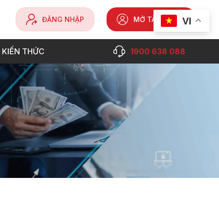
ĐĂNG NHẬP
MỞ TÀI KHOẢN
VI
 KIẾN THỨC
1900 638 088