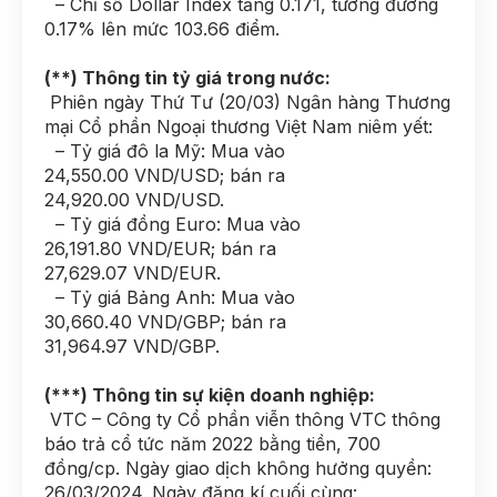
– Chỉ số Dollar Index tăng 0.171, tương đương
0.17% lên mức 103.66 điểm.
(**) Thông tin tỷ giá trong nước:
Phiên ngày Thứ Tư (20/03) Ngân hàng Thương
mại Cổ phần Ngoại thương Việt Nam niêm yết:
– Tỷ giá đô la Mỹ: Mua vào
24,550.00 VND/USD; bán ra
24,920.00 VND/USD.
– Tỷ giá đồng Euro: Mua vào
26,191.80 VND/EUR; bán ra
27,629.07 VND/EUR.
– Tỷ giá Bảng Anh: Mua vào
30,660.40 VND/GBP; bán ra
31,964.97 VND/GBP.
(***) Thông tin sự kiện doanh nghiệp:
VTC – Công ty Cổ phần viễn thông VTC thông
báo trả cổ tức năm 2022 bằng tiền, 700
đồng/cp. Ngày giao dịch không hưởng quyền:
26/03/2024. Ngày đăng kí cuối cùng: