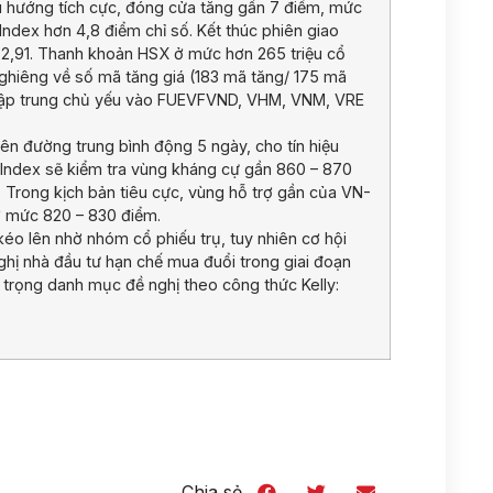
ều hướng tích cực, đóng cửa tăng gần 7 điểm, mức
ndex hơn 4,8 điểm chỉ số. Kết thúc phiên giao
2,91. Thanh khoản HSX ở mức hơn 265 triệu cổ
nghiêng về số mã tăng giá (183 mã tăng/ 175 mã
, tập trung chủ yếu vào FUEVFVND, VHM, VNM, VRE
ên đường trung bình động 5 ngày, cho tín hiệu
N-Index sẽ kiểm tra vùng kháng cự gần 860 – 870
 Trong kịch bản tiêu cực, vùng hỗ trợ gần của VN-
ở mức 820 – 830 điểm.
kéo lên nhờ nhóm cổ phiếu trụ, tuy nhiên cơ hội
nghị nhà đầu tư hạn chế mua đuổi trong giai đoạn
 trọng danh mục đề nghị theo công thức Kelly:
Chia sẻ