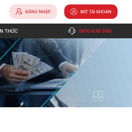
ĐĂNG NHẬP
MỞ TÀI KHOẢN
ẾN THỨC
1900 638 088