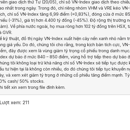
hiên giao dịch thứ Tư (20/05), chỉ số VN-Index giao dịch theo chi
ao nhất trong ngày. Trong đó, chỉ riêng nhóm VHM và VRE kéo VN-I
ịch, chỉ số VN-Index tăng 6,99 điểm (+0,83%), đóng cửa ở mức 85
hiếu (-31%), giá trị hơn 4.400 tỷ đồng (-45%). Độ rộng thị trường 
iảm). Về phía nước ngoài, họ mua ròng hơn 102 tỷ đồng trên HSX
à GVR.
ề kỹ thuật, đồ thị ngày VN-Index xuất hiện cây nến xanh nhỏ nằm tr
ăng giá yếu. Do đó, chúng tôi cho rằng, trong kịch bản tích cực, V
iểm, đây được xem là vùng giảm tỷ trọng cổ phiếu trong danh mục.
ndex dự báo ở mức 840 – 850 điểm, vùng hỗ trợ tiếp theo dự báo 
húng tôi không loại trừ khả năng chỉ số VN-Index sẽ tiếp tục được 
ầu tư hiện tại là không còn nhiều, do đó chúng tôi tiếp tục khuyến 
ày, và xem xét giảm tỷ trọng ở những cổ phiếu tăng điểm mạnh. Tỷ
0% cash/ 50% stocks.
hi tiết xin xem trong file đính kèm.
Lượt xem:
211