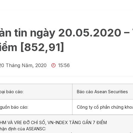
ản tin ngày 20.05.2020 –
iểm [852,91]
20 Tháng Năm, 2020
15:56
oại báo cáo:
Báo cáo Asean Securities
guồn báo cáo:
Công ty cổ phần chứng kh
HM VÀ VRE ĐỠ CHỈ SỐ, VN-INDEX TĂNG GẦN 7 ĐIỂM
hận định của ASEANSC: