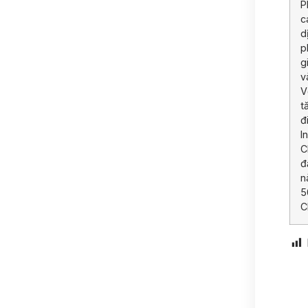
P
c
d
p
g
v
V
t
đ
I
C
đ
n
5
C