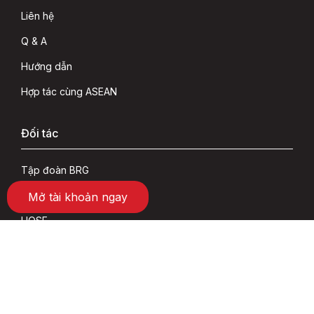
Liên hệ
Q & A
Hướng dẫn
Hợp tác cùng ASEAN
Đối tác
Tập đoàn BRG
SeABank
Mở tài khoản ngay
HOSE
HNX
VSD
Social