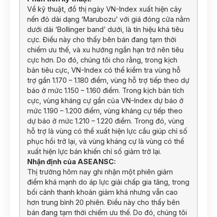
Về kỹ thuật, đồ thị ngày VN-Index xuất hiện cây
nến đỏ dài dạng ‘Marubozu’ với giá đóng cửa nằm
dưới dải ‘Bollinger band’ dưới, là tín hiệu khá tiêu
cực. Điều này cho thấy bên bán đang tạm thời
chiếm ưu thế, và xu hướng ngắn hạn trở nên tiêu
cực hơn. Do đó, chúng tôi cho rằng, trong kịch
bản tiêu cực, VN-Index có thể kiểm tra vùng hỗ
trợ gần 1.170 – 1.180 điểm, vùng hỗ trợ tiếp theo dự
báo ở mức 1.150 – 1.160 điểm. Trong kịch bản tích
cực, vùng kháng cự gần của VN-Index dự báo ở
mức 1.190 – 1.200 điểm, vùng kháng cự tiếp theo
dự báo ở mức 1.210 – 1.220 điểm. Trong đó, vùng
hỗ trợ là vùng có thể xuất hiện lực cầu giúp chỉ số
phục hồi trở lại, và vùng kháng cự là vùng có thể
xuất hiện lực bán khiến chỉ số giảm trở lại.
Nhận định của ASEANSC:
Thị trường hôm nay ghi nhận một phiên giảm
điểm khá mạnh do áp lực giải chấp gia tăng, trong
bối cảnh thanh khoản giảm khá nhưng vẫn cao
hơn trung bình 20 phiên. Điều này cho thấy bên
bán đang tạm thời chiếm ưu thế. Do đó, chúng tôi