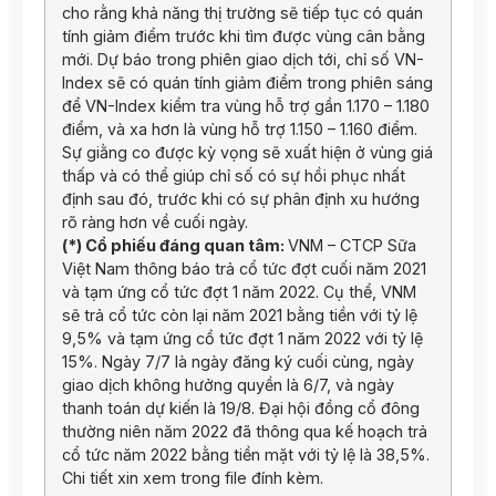
cho rằng khả năng thị trường sẽ tiếp tục có quán
tính giảm điểm trước khi tìm được vùng cân bằng
mới. Dự báo trong phiên giao dịch tới, chỉ số VN-
Index sẽ có quán tính giảm điểm trong phiên sáng
để VN-Index kiểm tra vùng hỗ trợ gần 1.170 – 1.180
điểm, và xa hơn là vùng hỗ trợ 1.150 – 1.160 điểm.
Sự giằng co được kỳ vọng sẽ xuất hiện ở vùng giá
thấp và có thể giúp chỉ số có sự hồi phục nhất
định sau đó, trước khi có sự phân định xu hướng
rõ ràng hơn về cuối ngày.
(*) Cổ phiếu đáng quan tâm:
VNM – CTCP Sữa
Việt Nam thông báo trả cổ tức đợt cuối năm 2021
và tạm ứng cổ tức đợt 1 năm 2022. Cụ thể, VNM
sẽ trả cổ tức còn lại năm 2021 bằng tiền với tỷ lệ
9,5% và tạm ứng cổ tức đợt 1 năm 2022 với tỷ lệ
15%. Ngày 7/7 là ngày đăng ký cuối cùng, ngày
giao dịch không hưởng quyền là 6/7, và ngày
thanh toán dự kiến là 19/8. Đại hội đồng cổ đông
thường niên năm 2022 đã thông qua kế hoạch trả
cổ tức năm 2022 bằng tiền mặt với tỷ lệ là 38,5%.
Chi tiết xin xem trong file đính kèm.