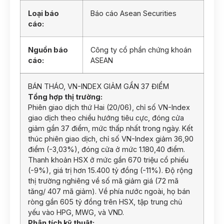
Loại báo
Báo cáo Asean Securities
cáo:
Nguồn báo
Công ty cổ phần chứng khoán
cáo:
ASEAN
BÁN THÁO, VN-INDEX GIẢM GẦN 37 ĐIỂM
Tổng hợp thị trường:
Phiên giao dịch thứ Hai (20/06), chỉ số VN-Index
giao dịch theo chiều hướng tiêu cực, đóng cửa
giảm gần 37 điểm, mức thấp nhất trong ngày. Kết
thúc phiên giao dịch, chỉ số VN-Index giảm 36,90
điểm (-3,03%), đóng cửa ở mức 1.180,40 điểm.
Thanh khoản HSX ở mức gần 670 triệu cổ phiếu
(-9%), giá trị hơn 15.400 tỷ đồng (-11%). Độ rộng
thị trường nghiêng về số mã giảm giá (72 mã
tăng/ 407 mã giảm). Về phía nước ngoài, họ bán
ròng gần 605 tỷ đồng trên HSX, tập trung chủ
yếu vào HPG, MWG, và VND.
Phân tích kỹ thuật: