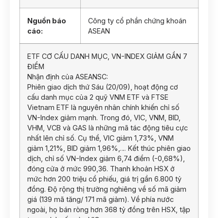
Nguồn báo
Công ty cổ phần chứng khoán
cáo:
ASEAN
ETF CƠ CẤU DANH MỤC, VN-INDEX GIẢM GẦN 7
ĐIỂM
Nhận định của ASEANSC:
Phiên giao dịch thứ Sáu (20/09), hoạt động cơ
cấu danh mục của 2 quỹ VNM ETF và FTSE
Vietnam ETF là nguyên nhân chính khiến chỉ số
VN-Index giảm mạnh. Trong đó, VIC, VNM, BID,
VHM, VCB và GAS là những mã tác động tiêu cực
nhất lên chỉ số. Cụ thể, VIC giảm 1,73%, VNM
giảm 1,21%, BID giảm 1,96%,… Kết thúc phiên giao
dịch, chỉ số VN-Index giảm 6,74 điểm (-0,68%),
đóng cửa ở mức 990,36. Thanh khoản HSX ở
mức hơn 200 triệu cổ phiếu, giá trị gần 6.800 tỷ
đồng. Độ rộng thị trường nghiêng về số mã giảm
giá (139 mã tăng/ 171 mã giảm). Về phía nước
ngoài, họ bán ròng hơn 368 tỷ đồng trên HSX, tập