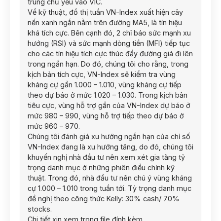
trung chủ yếu vào VIC.
Về kỹ thuật, đồ thị tuần VN-Index xuất hiện cây
nến xanh ngắn nằm trên đường MA5, là tín hiệu
khá tích cực. Bên cạnh đó, 2 chỉ báo sức mạnh xu
hướng (RSI) và sức mạnh dòng tiền (MFI) tiếp tục
cho các tín hiệu tích cực thúc đẩy đường giá đi lên
trong ngắn hạn. Do đó, chúng tôi cho rằng, trong
kịch bản tích cực, VN-Index sẽ kiểm tra vùng
kháng cự gần 1.000 – 1.010, vùng kháng cự tiếp
theo dự báo ở mức 1.020 – 1.030. Trong kịch bản
tiêu cực, vùng hỗ trợ gần của VN-Index dự báo ở
mức 980 – 990, vùng hỗ trợ tiếp theo dự báo ở
mức 960 – 970.
Chúng tôi đánh giá xu hướng ngắn hạn của chỉ số
VN-Index đang là xu hướng tăng, do đó, chúng tôi
khuyến nghị nhà đầu tư nên xem xét gia tăng tỷ
trọng danh mục ở những phiên điều chỉnh kỹ
thuật. Trong đó, nhà đầu tư nên chú ý vùng kháng
cự 1.000 – 1.010 trong tuần tới. Tỷ trọng danh mục
đề nghị theo công thức Kelly: 30% cash/ 70%
stocks.
Chi tiết xin xem trong file đính kèm.