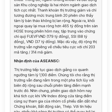
sản Khu công nghiệp là hai nhóm ngành giao dịch
tích cực nhất. Thanh khoản thị trường giảm và chỉ
tương đương mức trung bình 20 phiên cho thấy
tâm lý bán tháo không bị lan rộng. Ngoài ra, khối
ngoại quay lại mua ròng hơn 465 tỷ đồng trên sàn
HOSE trong phiên hôm nay, tập trung vào chứng
chỉ quỹ FUEVFVND (179 tỷ đồng), SSI (68 tỷ
đồng), VND (37 tỷ đồng). Mặc dù vậy, độ rộng thị
trường vẫn nghiêng về chiều tiêu cực với chỉ 203
mã tăng / 314 mã giảm.
Nhận định của ASEANSC:
Thị trường tiếp tục giao dịch giằng co quanh
ngưỡng tâm lý 1,100 điểm. Chúng tôi cho rằng thị
trường vẫn đang nằm trong một pha tích lũy với
biên độ rộng sau chuỗi phiên tăng điểm mạnh
trước đó. Nhìn chung, phiên giao dịch hôm nay
khá tích cực khi VN-Index đóng cửa tăng điểm
cùng sự tham gia của nhóm cổ phiếu dẫn dắt như
Chứng khoán, Bất động sản, Thép. Với tín hiệu
này, nhiều khả năng thị trường có thể quay trở lại