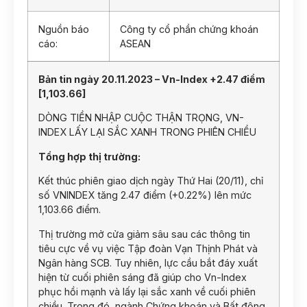
Nguồn báo
Công ty cổ phần chứng khoán
cáo:
ASEAN
Bản tin ngày 20.11.2023 – Vn-Index +2.47 điểm
[1,103.66]
DÒNG TIỀN NHẬP CUỘC THẬN TRỌNG, VN-
INDEX LẤY LẠI SẮC XANH TRONG PHIÊN CHIỀU
Tổng hợp thị trường:
Kết thúc phiên giao dịch ngày Thứ Hai (20/11), chỉ
số VNINDEX tăng 2.47 điểm (+0.22%) lên mức
1,103.66 điểm.
Thị trường mở cửa giảm sâu sau các thông tin
tiêu cực về vụ việc Tập đoàn Vạn Thịnh Phát và
Ngân hàng SCB. Tuy nhiên, lực cầu bắt đáy xuất
hiện từ cuối phiên sáng đã giúp cho Vn-Index
phục hồi mạnh và lấy lại sắc xanh về cuối phiên
chiều. Trong đó, ngành Chứng khoán và Bất động