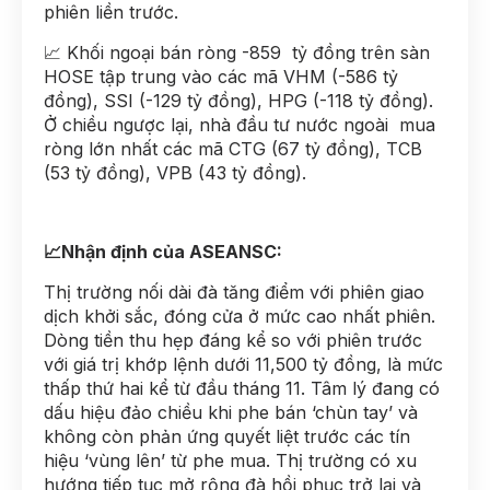
phiên liền trước.
📈 Khối ngoại bán ròng -859 tỷ đồng trên sàn
HOSE tập trung vào các mã VHM (-586 tỷ
đồng), SSI (-129 tỷ đồng), HPG (-118 tỷ đồng).
Ở chiều ngược lại, nhà đầu tư nước ngoài mua
ròng lớn nhất các mã CTG (67 tỷ đồng), TCB
(53 tỷ đồng), VPB (43 tỷ đồng).
📈Nhận định của ASEANSC:
Thị trường nối dài đà tăng điểm với phiên giao
dịch khởi sắc, đóng cửa ở mức cao nhất phiên.
Dòng tiền thu hẹp đáng kể so với phiên trước
với giá trị khớp lệnh dưới 11,500 tỷ đồng, là mức
thấp thứ hai kể từ đầu tháng 11. Tâm lý đang có
dấu hiệu đảo chiều khi phe bán ‘chùn tay’ và
không còn phản ứng quyết liệt trước các tín
hiệu ‘vùng lên’ từ phe mua. Thị trường có xu
hướng tiếp tục mở rộng đà hồi phục trở lại và