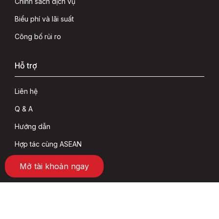
Chính sách dịch vụ
Biểu phí và lãi suất
Công bố rủi ro
Hỗ trợ
Liên hệ
Q & A
Hướng dẫn
Hợp tác cùng ASEAN
Mở tài khoản ngay
Đối tác
Tập đoàn BRG
SeABank