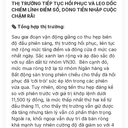
THỊ TRƯỜNG TIẾP TỤC HỒI PHỤC VÀ LEO DỐC
CHIẾM LĨNH ĐIỂM SỐ, DÒNG TIỀN NHẬP CUỘC
CHẬM RÃI
🗞 Tổng hợp thị trường:
Sau giai đoạn vận động giằng co thu hẹp biên
độ đầu phiên sáng, thị trường hồi phục, liên tục
mở rộng mức tăng điểm và đóng cửa ở mức cao
nhất ngày. Sắc xanh lan rộng và áp đảo sắc đỏ
với sự dẫn dắt từ nhóm VN30. Bên cạnh đó,
mức mua ròng trở lại từ nhóm Ngân hàng và
Bất động sản trong phiên chiều cho thấy đà hồi
phục đã ‘cởi trói’ sức ép lớn trong các phiên
vừa qua. Tuy nhiên, dòng tiền thu hẹp đáng kể
so với phiên trước với giá trị khớp lệnh dưới
11,500 tỷ đồng, là mức thấp nhất thứ hai kể từ
đầu tháng 11, cho thấy thị trường vẫn giữ được
đà tăng nhưng tâm lý vẫn có phần thận trọng.
Ngoài ra, khối ngoại vẫn duy trì đà bán ròng
khá mạnh tuy nhiên cường độ đã giảm so với 4