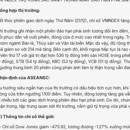
ổng hợp thị trường:
ết thúc phiên giao dịch ngày Thứ Năm (21/12), chỉ số VNINDEX tăng 
hị trường ghi nhận một phiên đáo hạn phái sinh tương đối êm đềm,
ồi phục dần về cuối phiên, đóng cửa ở mức cao nhất trong ngày. Tr
hóm ngành Bán lẻ, Thủy sản và Vận tải biển. Mặc dù vậy, độ rộng th
ã giảm so với 214 mã tăng. Bên cạnh đó, khối ngoại tiếp tục là rào 
hiên thứ 17 với giá trị đạt hơn 536 tỷ đồng trên sàn HOSE trong ph
ỷ đồng), STB (54 tỷ đồng), KBC (53 tỷ đồng), VCB (51 tỷ đồng). Th
gưỡng trung bình 20 phiên cũng phản ánh tâm lý thận trọng vẫn đa
hận định của ASEANSC:
u hướng siêu ngắn hạn của thị trường có dấu hiệu tích cực hơn, khi 
óng cửa trên ngưỡng 1.100 điểm. Tuy nhiên, động lượng tăng giá vẫ
ị nhiễu bởi các giao dịch trong phiên đáo hạn phái sinh. Do đó, chú
hận trọng, tập trung quan sát thị trường, nắm giữ tỷ trọng vừa phải 
*) Thông tin chỉ số thế giới:
 Chỉ số Dow Jones giảm -475.92, tương đương -1.27% xuống mức