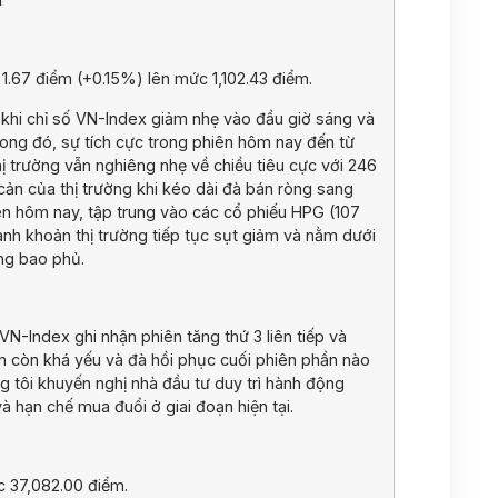
1.67 điểm (+0.15%) lên mức 1,102.43 điểm.
 khi chỉ số VN-Index giảm nhẹ vào đầu giờ sáng và
ong đó, sự tích cực trong phiên hôm nay đến từ
ị trường vẫn nghiêng nhẹ về chiều tiêu cực với 246
cản của thị trường khi kéo dài đà bán ròng sang
iên hôm nay, tập trung vào các cổ phiếu HPG (107
anh khoản thị trường tiếp tục sụt giảm và nằm dưới
ng bao phủ.
VN-Index ghi nhận phiên tăng thứ 3 liên tiếp và
n còn khá yếu và đà hồi phục cuối phiên phần nào
ng tôi khuyến nghị nhà đầu tư duy trì hành động
và hạn chế mua đuổi ở giai đoạn hiện tại.
 37,082.00 điểm.