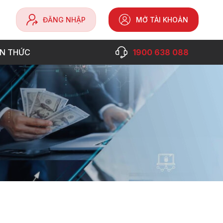
ĐĂNG NHẬP
MỞ TÀI KHOẢN
ẾN THỨC
1900 638 088