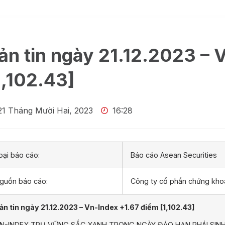
ản tin ngày 21.12.2023 – 
1,102.43]
21 Tháng Mười Hai, 2023
16:28
oại báo cáo:
Báo cáo Asean Securities
guồn báo cáo:
Công ty cổ phần chứng kh
ản tin ngày 21.12.2023 – Vn-Index +1.67 điểm [1,102.43]
N-INDEX TRỤ VỮNG SẮC XANH TRONG NGÀY ĐÁO HẠN PHÁI SIN