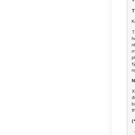
T
K
T
h
n
m
p
t
n
N
X
đ
b
t
(
–