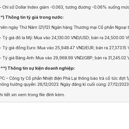
 Chỉ số Dollar Index giảm -0.063, tương đương -0.06% xuống mức
**) Thông tin tỷ giá trong nước:
hiên ngày Thứ Năm (21/12) Ngân hàng Thương mại Cổ phần Ngoại t
 Tỷ giá đô la Mỹ: Mua vào 24,130.00 VND/USD; bán ra 24,500.00 
 Tỷ giá đồng Euro: Mua vào 25,948.47 VND/EUR; bán ra 27,373.15
 Tỷ giá Bảng Anh: Mua vào 29,968.99 VND/GBP; bán ra 31,245.02
***) Thông tin sự kiện doanh nghiệp:
PC – Công ty Cổ phần Nhiệt điện Phả Lại thông báo trả cổ tức đợt 
hông hưởng quyền: 26/12/2023. Ngày đăng kí cuối cùng: 27/12/2023.
hi tiết xin xem trong file đính kèm.