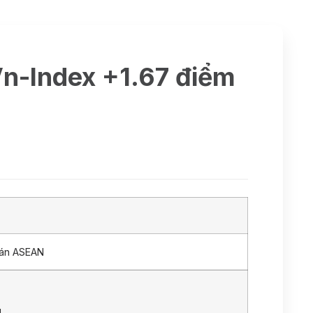
Vn-Index +1.67 điểm
oán ASEAN
H