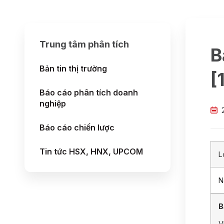
Trung tâm phân tích
B
Bản tin thị trường
[
Báo cáo phân tích doanh
nghiệp
Báo cáo chiến lược
Tin tức HSX, HNX, UPCOM
L
N
B
V