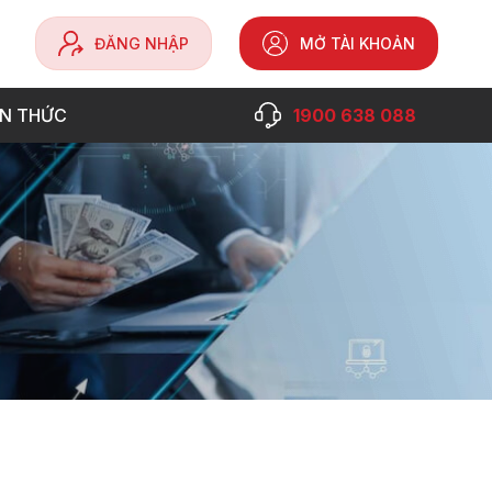
ĐĂNG NHẬP
MỞ TÀI KHOẢN
ẾN THỨC
1900 638 088