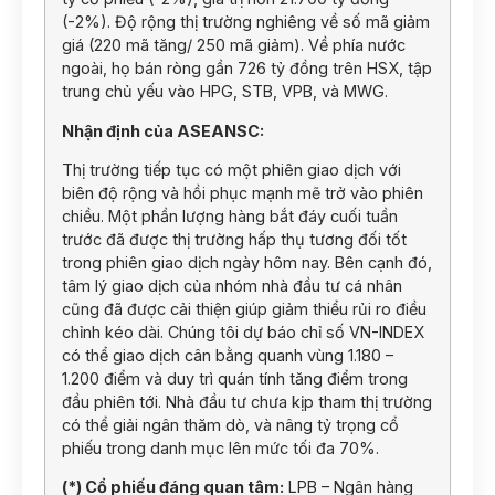
(-2%). Độ rộng thị trường nghiêng về số mã giảm
giá (220 mã tăng/ 250 mã giảm). Về phía nước
ngoài, họ bán ròng gần 726 tỷ đồng trên HSX, tập
trung chủ yếu vào HPG, STB, VPB, và MWG.
Nhận định của ASEANSC:
Thị trường tiếp tục có một phiên giao dịch với
biên độ rộng và hồi phục mạnh mẽ trở vào phiên
chiều. Một phần lượng hàng bắt đáy cuối tuần
trước đã được thị trường hấp thụ tương đối tốt
trong phiên giao dịch ngày hôm nay. Bên cạnh đó,
tâm lý giao dịch của nhóm nhà đầu tư cá nhân
cũng đã được cải thiện giúp giảm thiểu rủi ro điều
chỉnh kéo dài. Chúng tôi dự báo chỉ số VN-INDEX
có thể giao dịch cân bằng quanh vùng 1.180 –
1.200 điểm và duy trì quán tính tăng điểm trong
đầu phiên tới. Nhà đầu tư chưa kịp tham thị trường
có thể giải ngân thăm dò, và nâng tỷ trọng cổ
phiếu trong danh mục lên mức tối đa 70%.
(*) Cổ phiếu đáng quan tâm:
LPB – Ngân hàng