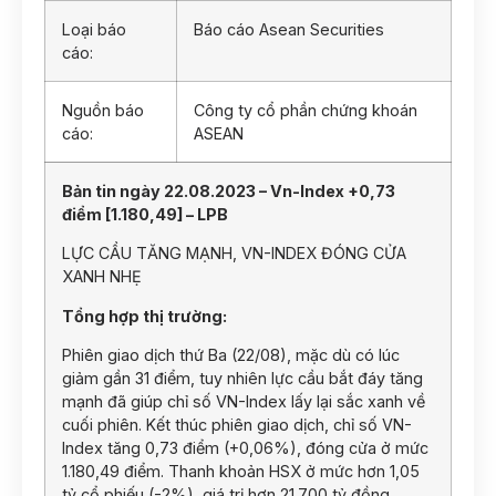
Loại báo
Báo cáo Asean Securities
cáo:
Nguồn báo
Công ty cổ phần chứng khoán
cáo:
ASEAN
Bản tin ngày 22.08.2023 – Vn-Index +0,73
điểm [1.180,49] – LPB
LỰC CẦU TĂNG MẠNH, VN-INDEX ĐÓNG CỬA
XANH NHẸ
Tổng hợp thị trường:
Phiên giao dịch thứ Ba (22/08), mặc dù có lúc
giảm gần 31 điểm, tuy nhiên lực cầu bắt đáy tăng
mạnh đã giúp chỉ số VN-Index lấy lại sắc xanh về
cuối phiên. Kết thúc phiên giao dịch, chỉ số VN-
Index tăng 0,73 điểm (+0,06%), đóng cửa ở mức
1.180,49 điểm. Thanh khoản HSX ở mức hơn 1,05
tỷ cổ phiếu (-2%), giá trị hơn 21.700 tỷ đồng