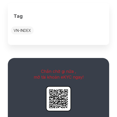
Tag
VN-INDEX
Chần chờ gi nữa ,
mở tài khoản eKYC ngay!