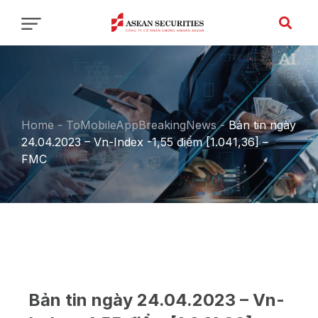
Home
-
ToMobileAppBreakingNews
-
Bản tin ngày
24.04.2023 – Vn-Index -1,55 điểm [1.041,36] –
FMC
Bản tin ngày 24.04.2023 – Vn-