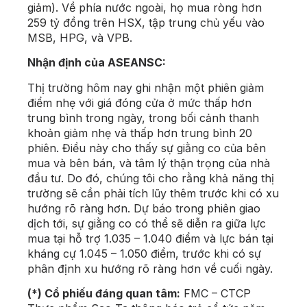
giảm). Về phía nước ngoài, họ mua ròng hơn
259 tỷ đồng trên HSX, tập trung chủ yếu vào
MSB, HPG, và VPB.
Nhận định của ASEANSC:
Thị trường hôm nay ghi nhận một phiên giảm
điểm nhẹ với giá đóng cửa ở mức thấp hơn
trung bình trong ngày, trong bối cảnh thanh
khoản giảm nhẹ và thấp hơn trung bình 20
phiên. Điều này cho thấy sự giằng co của bên
mua và bên bán, và tâm lý thận trọng của nhà
đầu tư. Do đó, chúng tôi cho rằng khả năng thị
trường sẽ cần phải tích lũy thêm trước khi có xu
hướng rõ ràng hơn. Dự báo trong phiên giao
dịch tới, sự giằng co có thể sẽ diễn ra giữa lực
mua tại hỗ trợ 1.035 – 1.040 điểm và lực bán tại
kháng cự 1.045 – 1.050 điểm, trước khi có sự
phân định xu hướng rõ ràng hơn về cuối ngày.
(*) Cổ phiếu đáng quan tâm:
FMC – CTCP