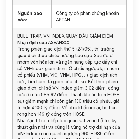
Nguồn báo
Công ty cổ phần chứng khoán
cáo:
ASEAN
BULL-TRAP, VN-INDEX QUAY ĐẦU GIẢM ĐIỂM
Nhận định của ASEANSC:
Trong phiên giao dịch thứ 5 (24/05), thị trường
giao dịch theo chiều hướng tiêu cực. Sắc đỏ ở
nhóm vốn hóa lớn và ngân hàng tiếp tục đẩy chỉ
số VN-Index giảm điểm. Ở chiều ngược lại, nhóm
cổ phiếu (VHM, VIC, VNM, HPG,…) giao dịch tích
cực, kìm hãm đà giảm của chỉ số. Kết thúc phiên
giao dịch, chỉ số VN-Index giảm 3,02 điểm, đóng
cửa ở mức 985,92 điểm. Thanh khoản trên HOSE
sụt giảm mạnh chỉ còn gần 130 triệu cổ phiếu, giá
trị hơn 4.100 tỷ đồng. Về phía khối ngoại, họ bán
ròng hơn 146 tỷ đồng trên HOSE.
Nhà đầu tư nên tiếp tục quan sát vùng hỗ trợ kỹ
thuật gần nhất và cũng là vùng hỗ trợ dài hạn của
VN-Index xung quanh ngưỡng 960 – 980 điểm