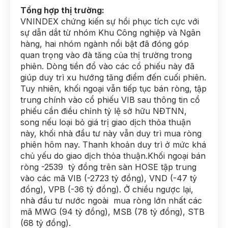
Tổng hợp thị trường:
VNINDEX chứng kiến sự hồi phục tích cực với
sự dẫn dắt từ nhóm Khu Công nghiệp và Ngân
hàng, hai nhóm ngành nổi bật đã đóng góp
quan trọng vào đà tăng của thị trường trong
phiên. Dòng tiền đổ vào các cổ phiếu này đã
giúp duy trì xu hướng tăng điểm đến cuối phiên.
Tuy nhiên, khối ngoại vẫn tiếp tục bán ròng, tập
trung chính vào cổ phiếu VIB sau thông tin cổ
phiếu cần điều chỉnh tỷ lệ sở hữu NĐTNN,
song nếu loại bỏ giá trị giao dịch thỏa thuận
này, khối nhà đầu tư này vẫn duy trì mua ròng
phiên hôm nay. Thanh khoản duy trì ở mức khá
chủ yếu do giao dịch thỏa thuận.Khối ngoại bán
ròng -2539 tỷ đồng trên sàn HOSE tập trung
vào các mã VIB (-2723 tỷ đồng), VND (-47 tỷ
đồng), VPB (-36 tỷ đồng). Ở chiều ngược lại,
nhà đầu tư nước ngoài mua ròng lớn nhất các
mã MWG (94 tỷ đồng), MSB (78 tỷ đồng), STB
(68 tỷ đồng).