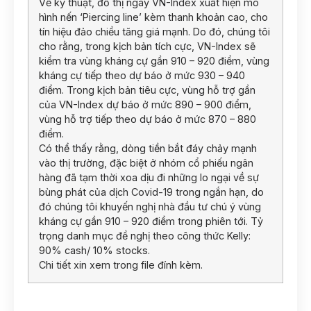
Về kỹ thuật, đồ thị ngày VN-Index xuất hiện mô
hình nến ‘Piercing line’ kèm thanh khoản cao, cho
tín hiệu đảo chiều tăng giá mạnh. Do đó, chúng tôi
cho rằng, trong kịch bản tích cực, VN-Index sẽ
kiểm tra vùng kháng cự gần 910 – 920 điểm, vùng
kháng cự tiếp theo dự báo ở mức 930 – 940
điểm. Trong kịch bản tiêu cực, vùng hỗ trợ gần
của VN-Index dự báo ở mức 890 – 900 điểm,
vùng hỗ trợ tiếp theo dự báo ở mức 870 – 880
điểm.
Có thể thấy rằng, dòng tiền bắt đáy chảy mạnh
vào thị trường, đặc biệt ở nhóm cổ phiếu ngân
hàng đã tạm thời xoa dịu đi những lo ngại về sự
bùng phát của dịch Covid-19 trong ngắn hạn, do
đó chúng tôi khuyến nghị nhà đầu tư chú ý vùng
kháng cự gần 910 – 920 điểm trong phiên tới. Tỷ
trọng danh mục đề nghị theo công thức Kelly:
90% cash/ 10% stocks.
Chi tiết xin xem trong file đính kèm.