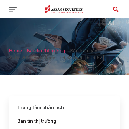
Home
-
Bản tin thị trường
-
Bản tin ngày
25.02.2020 – Vn-Index +6,33 điểm [909,67]
Trung tâm phân tích
Bản tin thị trường