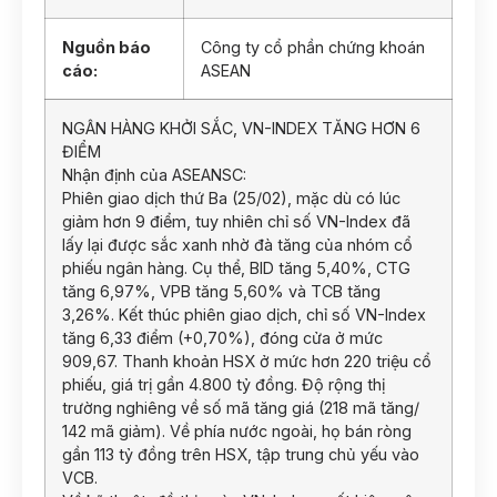
Nguồn báo
Công ty cổ phần chứng khoán
cáo:
ASEAN
NGÂN HÀNG KHỞI SẮC, VN-INDEX TĂNG HƠN 6
ĐIỂM
Nhận định của ASEANSC:
Phiên giao dịch thứ Ba (25/02), mặc dù có lúc
giảm hơn 9 điểm, tuy nhiên chỉ số VN-Index đã
lấy lại được sắc xanh nhờ đà tăng của nhóm cổ
phiếu ngân hàng. Cụ thể, BID tăng 5,40%, CTG
tăng 6,97%, VPB tăng 5,60% và TCB tăng
3,26%. Kết thúc phiên giao dịch, chỉ số VN-Index
tăng 6,33 điểm (+0,70%), đóng cửa ở mức
909,67. Thanh khoản HSX ở mức hơn 220 triệu cổ
phiếu, giá trị gần 4.800 tỷ đồng. Độ rộng thị
trường nghiêng về số mã tăng giá (218 mã tăng/
142 mã giảm). Về phía nước ngoài, họ bán ròng
gần 113 tỷ đồng trên HSX, tập trung chủ yếu vào
VCB.