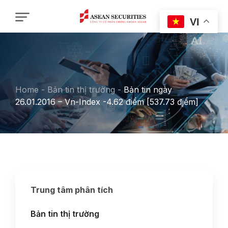
VI
Home
-
Bản tin thị trường
-
Bản tin ngày
26.01.2016 – Vn-Index -4.62 điểm [537.73 điểm]
Trung tâm phân tích
Bản tin thị trường