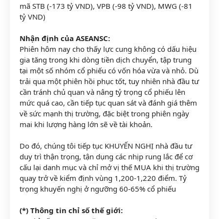
mã STB (-173 tỷ VND), VPB (-98 tỷ VND), MWG (-81
tỷ VND)
Nhận định của ASEANSC:
Phiên hôm nay cho thấy lực cung không có dấu hiệu
gia tăng trong khi dòng tiền dịch chuyển, tập trung
tại một số nhóm cổ phiếu có vốn hóa vừa và nhỏ. Dù
trải qua một phiên hồi phục tốt, tuy nhiên nhà đầu tư
cần tránh chủ quan và nâng tỷ trọng cổ phiếu lên
mức quá cao, cần tiếp tục quan sát và đánh giá thêm
về sức mạnh thị trường, đặc biệt trong phiên ngày
mai khi lượng hàng lớn sẽ về tài khoản.
Do đó, chúng tôi tiếp tục KHUYẾN NGHỊ nhà đầu tư
duy trì thận trọng, tận dụng các nhịp rung lắc để cơ
cấu lại danh mục và chỉ mở vị thế MUA khi thị trường
quay trở về kiểm định vùng 1,200-1,220 điểm. Tỷ
trọng khuyến nghị ở ngưỡng 60-65% cổ phiếu
(*) Thông tin chỉ số thế giới: