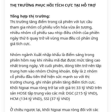
THỊ TRƯỜNG PHỤC HỒI TÍCH CỰC TẠI HỖ TRỢ
Tổng hợp thị trường:
Thị trường tăng điểm trong cả phiên với lực cầu
tham gia nhóm cổ phiếu vốn hóa vừa ấn tượng,
nhiều nhóm cổ phiếu sau nhịp điều chỉnh của phiên
ngày thứ 6 quay trở về vùng mua đều có phản ứng
giá tích cực.
Nhóm ngành Xuất nhập khẩu là điểm sáng trong
phiên hôm nay khi nhiều mã đạt được mức tăng cao
nhất trong ngày. Về cuối phiên, dòng tiền trở nên tập
trung hơn vào nhóm Chứng khoán. Đây là 2 nhóm
cổ phiếu đầu tiên thể hiện sức mạnh so với thị
trường chung, ghi nhận phiên tăng điểm tích cực.
Khối Ngoại mua ròng trở lại với giá trị 33 tỷ VND trên
sàn HOSE tập trung vào các mã: DGC (215 tỷ VND),
HCM (134 tỷ VND), SSI (37 tỷ VND)
Ở chiều ngược lại, khối Ngoại mua ròng đối với các