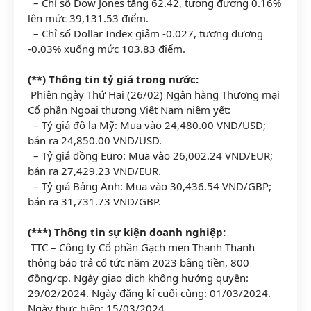
– Chỉ số Dow Jones tăng 62.42, tương đương 0.16%
lên mức 39,131.53 điểm.
– Chỉ số Dollar Index giảm -0.027, tương đương
-0.03% xuống mức 103.83 điểm.
(**) Thông tin tỷ giá trong nước:
Phiên ngày Thứ Hai (26/02) Ngân hàng Thương mại
Cổ phần Ngoại thương Việt Nam niêm yết:
– Tỷ giá đô la Mỹ: Mua vào 24,480.00 VND/USD;
bán ra 24,850.00 VND/USD.
– Tỷ giá đồng Euro: Mua vào 26,002.24 VND/EUR;
bán ra 27,429.23 VND/EUR.
– Tỷ giá Bảng Anh: Mua vào 30,436.54 VND/GBP;
bán ra 31,731.73 VND/GBP.
(***) Thông tin sự kiện doanh nghiệp:
TTC – Công ty Cổ phần Gạch men Thanh Thanh
thông báo trả cổ tức năm 2023 bằng tiền, 800
đồng/cp. Ngày giao dịch không hưởng quyền:
29/02/2024. Ngày đăng kí cuối cùng: 01/03/2024.
Ngày thực hiện: 15/03/2024.