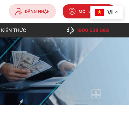
ĐĂNG NHẬP
MỞ TÀI KHOẢN
VI
 KIẾN THỨC
1900 638 088