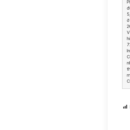
P
đ
5
ở
2
V
h
7
I
C
n
t
m
C