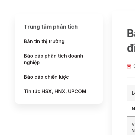
Trung tâm phân tích
B
Bản tin thị trường
đ
Báo cáo phân tích doanh
nghiệp
Báo cáo chiến lược
Tin tức HSX, HNX, UPCOM
L
N
V
N