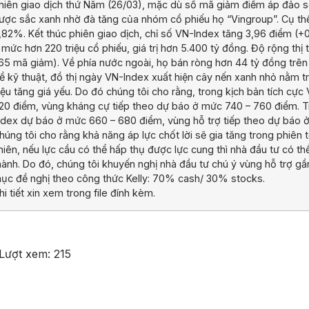
hiên giao dịch thứ Năm (26/03), mặc dù số mã giảm điểm áp đảo số
ược sắc xanh nhờ đà tăng của nhóm cổ phiếu họ “Vingroup”. Cụ t
,82%. Kết thúc phiên giao dịch, chỉ số VN-Index tăng 3,96 điểm 
 mức hơn 220 triệu cổ phiếu, giá trị hơn 5.400 tỷ đồng. Độ rộng th
65 mã giảm). Về phía nước ngoài, họ bán ròng hơn 44 tỷ đồng trên
ề kỹ thuật, đồ thị ngày VN-Index xuất hiện cây nến xanh nhỏ nằm t
iệu tăng giá yếu. Do đó chúng tôi cho rằng, trong kịch bản tích cự
20 điểm, vùng kháng cự tiếp theo dự báo ở mức 740 – 760 điểm. Tr
ndex dự báo ở mức 660 – 680 điểm, vùng hỗ trợ tiếp theo dự báo 
húng tôi cho rằng khả năng áp lực chốt lời sẽ gia tăng trong phiên tớ
hiên, nếu lực cầu có thể hấp thụ được lực cung thì nhà đầu tư có 
hành. Do đó, chúng tôi khuyến nghị nhà đầu tư chú ý vùng hỗ trợ gầ
ục đề nghị theo công thức Kelly: 70% cash/ 30% stocks.
hi tiết xin xem trong file đính kèm.
Lượt xem:
215