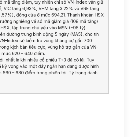
 mã tăng điểm, tuy nhiên chỉ số VN-Index vẫn giữ
hể, VIC tăng 6,93%, VHM tăng 3,22% và VRE tăng
(+0,57%), đóng cửa ở mức 694,21. Thanh khoản HSX
ị trường nghiêng về số mã giảm giá (108 mã tăng/
 HSX, tập trung chủ yếu vào MSN (~96 tỷ).
rên đường trung bình động 5 ngày (MA5), cho tín
c VN-Index sẽ kiểm tra vùng kháng cự gần 700 –
ong kịch bản tiêu cực, vùng hỗ trợ gần của VN-
ở mức 620 – 640 điểm.
i, nhất là khi nhiều cổ phiếu T+3 đã có lãi. Tuy
thể kỳ vọng vào một đáy ngắn hạn đang được hình
n 660 – 680 điểm trong phiên tới. Tỷ trọng danh