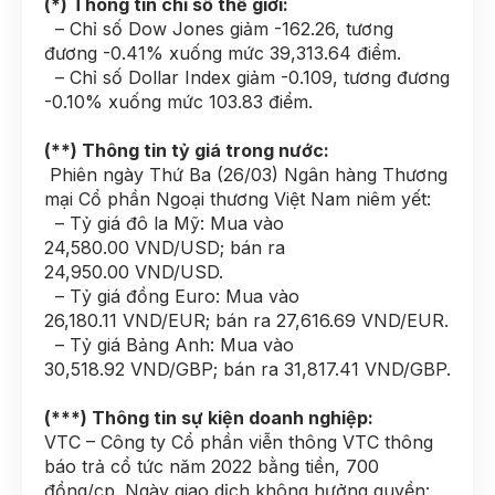
(*) Thông tin chỉ số thế giới:
– Chỉ số Dow Jones giảm -162.26, tương
đương -0.41% xuống mức 39,313.64 điểm.
– Chỉ số Dollar Index giảm -0.109, tương đương
-0.10% xuống mức 103.83 điểm.
(**) Thông tin tỷ giá trong nước:
Phiên ngày Thứ Ba (26/03) Ngân hàng Thương
mại Cổ phần Ngoại thương Việt Nam niêm yết:
– Tỷ giá đô la Mỹ: Mua vào
24,580.00 VND/USD; bán ra
24,950.00 VND/USD.
– Tỷ giá đồng Euro: Mua vào
26,180.11 VND/EUR; bán ra 27,616.69 VND/EUR.
– Tỷ giá Bảng Anh: Mua vào
30,518.92 VND/GBP; bán ra 31,817.41 VND/GBP.
(***) Thông tin sự kiện doanh nghiệp:
VTC – Công ty Cổ phần viễn thông VTC thông
báo trả cổ tức năm 2022 bằng tiền, 700
đồng/cp. Ngày giao dịch không hưởng quyền: