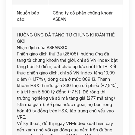
Nguồn báo
Công ty cổ phần chứng khoán
cáo:
ASEAN
HƯỞNG ỨNG ĐÀ TĂNG TỪ CHỨNG KHOÁN THẾ
GIỚI
Nhận định của ASEANSC:
Phiên giao dịch thứ Ba (26/05), hưởng ứng đà
tăng từ chứng khoán thế giới, chỉ số VN-Index bật
tăng hơn 10 điểm, bất chấp áp lực chốt lời T+. Kết
thúc phiên giao dịch, chỉ số VN-Index tăng 10,09
điểm (+1,17%), đóng cửa ở mức 869,13. Thanh
khoản HSX ở mức gần 330 triệu cổ phiếu (+7,5%),
giá trị hơn 5.500 tỷ đồng (-7%). Độ rộng thị
trường nghiêng về số mã tăng giá (277 mã tăng/
105 mã giảm). Về phía nước ngoài, họ bán ròng
hơn 40 tỷ đồng trên HSX, tập trung chủ yếu vào
VRE.
Về kỹ thuật, đồ thị ngày VN-Index xuất hiện cây
nến xanh nhỏ với giá đóng cửa nằm trên đường