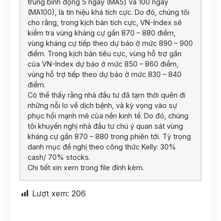
trung bình động 5 ngày (MA5) và 100 ngày
(MA100), là tín hiệu khá tích cực. Do đó, chúng tôi
cho rằng, trong kịch bản tích cực, VN-Index sẽ
kiểm tra vùng kháng cự gần 870 – 880 điểm,
vùng kháng cự tiếp theo dự báo ở mức 890 – 900
điểm. Trong kịch bản tiêu cực, vùng hỗ trợ gần
của VN-Index dự báo ở mức 850 – 860 điểm,
vùng hỗ trợ tiếp theo dự báo ở mức 830 – 840
điểm.
Có thể thấy rằng nhà đầu tư đã tạm thời quên đi
những nỗi lo về dịch bệnh, và kỳ vọng vào sự
phục hồi mạnh mẽ của nền kinh tế. Do đó, chúng
tôi khuyến nghị nhà đầu tư chú ý quan sát vùng
kháng cự gần 870 – 880 trong phiên tới. Tỷ trọng
danh mục đề nghị theo công thức Kelly: 30%
cash/ 70% stocks.
Chi tiết xin xem trong file đính kèm.
Lượt xem:
206