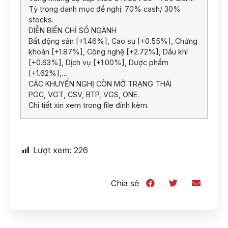
Tỷ trọng danh mục đề nghị: 70% cash/ 30%
stocks.
DIỄN BIẾN CHỈ SỐ NGÀNH
Bất động sản [+1.46%], Cao su [+0.55%], Chứng
khoán [+1.87%], Công nghệ [+2.72%], Dầu khí
[+0.63%], Dịch vụ [+1.00%], Dược phẩm
[+1.62%],…
CÁC KHUYẾN NGHỊ CÒN MỞ TRẠNG THÁI
PGC, VGT, CSV, BTP, VGS, ONE.
Chi tiết xin xem trong file đính kèm.
Lượt xem:
226
Chia sẻ