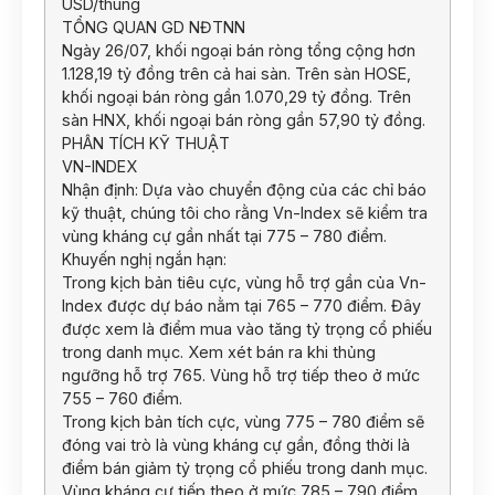
USD/thùng
TỔNG QUAN GD NĐTNN
Ngày 26/07, khối ngoại bán ròng tổng cộng hơn
1.128,19 tỷ đồng trên cả hai sàn. Trên sàn HOSE,
khối ngoại bán ròng gần 1.070,29 tỷ đồng. Trên
sàn HNX, khối ngoại bán ròng gần 57,90 tỷ đồng.
PHÂN TÍCH KỸ THUẬT
VN-INDEX
Nhận định: Dựa vào chuyển động của các chỉ báo
kỹ thuật, chúng tôi cho rằng Vn-Index sẽ kiểm tra
vùng kháng cự gần nhất tại 775 – 780 điểm.
Khuyến nghị ngắn hạn:
Trong kịch bản tiêu cực, vùng hỗ trợ gần của Vn-
Index được dự báo nằm tại 765 – 770 điểm. Đây
được xem là điểm mua vào tăng tỷ trọng cổ phiếu
trong danh mục. Xem xét bán ra khi thủng
ngưỡng hỗ trợ 765. Vùng hỗ trợ tiếp theo ở mức
755 – 760 điểm.
Trong kịch bản tích cực, vùng 775 – 780 điểm sẽ
đóng vai trò là vùng kháng cự gần, đồng thời là
điểm bán giảm tỷ trọng cổ phiếu trong danh mục.
Vùng kháng cự tiếp theo ở mức 785 – 790 điểm.