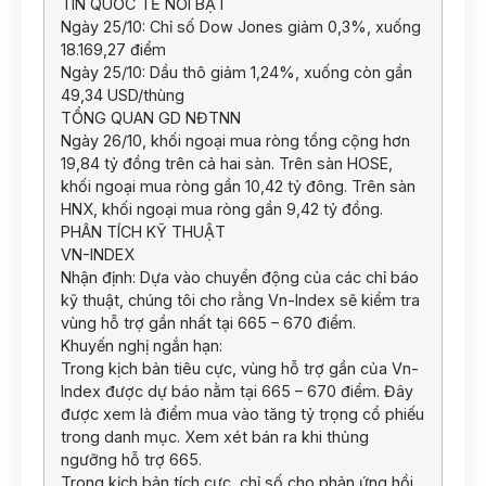
TIN QUỐC TẾ NỔI BẬT
Ngày 25/10: Chỉ số Dow Jones giảm 0,3%, xuống
18.169,27 điểm
Ngày 25/10: Dầu thô giảm 1,24%, xuống còn gần
49,34 USD/thùng
TỔNG QUAN GD NĐTNN
Ngày 26/10, khối ngoại mua ròng tổng cộng hơn
19,84 tỷ đồng trên cả hai sàn. Trên sàn HOSE,
khối ngoại mua ròng gần 10,42 tỷ đông. Trên sàn
HNX, khối ngoại mua ròng gần 9,42 tỷ đồng.
PHÂN TÍCH KỸ THUẬT
VN-INDEX
Nhận định: Dựa vào chuyển động của các chỉ báo
kỹ thuật, chúng tôi cho rằng Vn-Index sẽ kiểm tra
vùng hỗ trợ gần nhất tại 665 – 670 điểm.
Khuyến nghị ngắn hạn:
Trong kịch bản tiêu cực, vùng hỗ trợ gần của Vn-
Index được dự báo nằm tại 665 – 670 điểm. Đây
được xem là điểm mua vào tăng tỷ trọng cổ phiếu
trong danh mục. Xem xét bán ra khi thủng
ngưỡng hỗ trợ 665.
Trong kịch bản tích cực, chỉ số cho phản ứng hồi