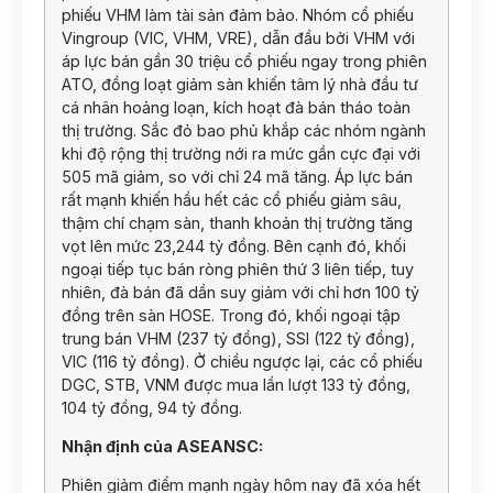
phiếu VHM làm tài sản đảm bảo. Nhóm cổ phiếu
Vingroup (VIC, VHM, VRE), dẫn đầu bởi VHM với
áp lực bán gần 30 triệu cổ phiếu ngay trong phiên
ATO, đồng loạt giảm sàn khiến tâm lý nhà đầu tư
cá nhân hoảng loạn, kích hoạt đà bán tháo toàn
thị trường. Sắc đỏ bao phủ khắp các nhóm ngành
khi độ rộng thị trường nới ra mức gần cực đại với
505 mã giảm, so với chỉ 24 mã tăng. Áp lực bán
rất mạnh khiến hầu hết các cổ phiếu giảm sâu,
thậm chí chạm sàn, thanh khoản thị trường tăng
vọt lên mức 23,244 tỷ đồng. Bên cạnh đó, khối
ngoại tiếp tục bán ròng phiên thứ 3 liên tiếp, tuy
nhiên, đà bán đã dần suy giảm với chỉ hơn 100 tỷ
đồng trên sàn HOSE. Trong đó, khối ngoại tập
trung bán VHM (237 tỷ đồng), SSI (122 tỷ đồng),
VIC (116 tỷ đồng). Ở chiều ngược lại, các cổ phiếu
DGC, STB, VNM được mua lần lượt 133 tỷ đồng,
104 tỷ đồng, 94 tỷ đồng.
Nhận định của ASEANSC:
Phiên giảm điểm mạnh ngày hôm nay đã xóa hết