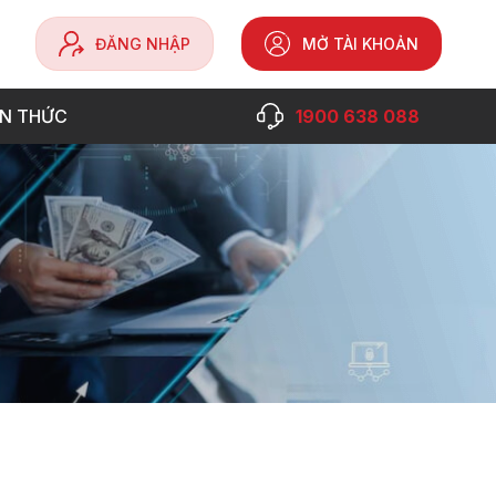
ĐĂNG NHẬP
MỞ TÀI KHOẢN
ẾN THỨC
1900 638 088