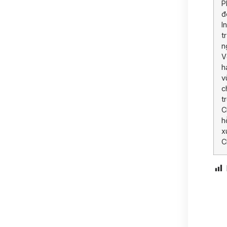
P
đ
I
t
n
V
h
v
c
t
C
h
x
C