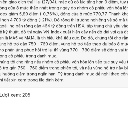
hiên giao dịch thứ Hai (27/04), mặc dù có lúc tăng hơn 9 điểm, tu
óng cửa ở mức thấp nhất trong ngày do nhóm cổ phiếu vốn hóa lớn s
ndex giảm 5,89 điểm (-0,76%), đóng cửa ở mức 770,77. Thanh khoả
rị hơn 4.700 tỷ đồng (+21%). Độ rộng thị trường nghiêng về số mã 
goài, họ bán ròng gần 464 tỷ đồng trên HSX, tập trung chủ yếu và
ề kỹ thuật, đồ thị ngày VN-Index xuất hiện cây nến đỏ dài với giá
ạn là MA5 và MA14, là tín hiệu khá tiêu cực. Do đó, chúng tôi cho rằ
ùng hỗ trợ gần 750 – 760 điểm, vùng hỗ trợ tiếp theo dự báo ở mức
ho phản ứng phục hồi trở lại thì vùng 770 – 780 điểm sẽ đóng vai t
rọng cổ phiếu trong danh mục.
húng tôi cho rằng nếu nhóm cổ phiếu vốn hóa lớn tiếp tục suy yếu t
ỗ trợ gần 750 – 760 điểm trong phiên tới, và nếu vùng hỗ trợ này bị
u hướng giảm trong ngắn hạn. Tỷ trọng danh mục đề nghị theo côn
hi tiết xin xem trong file đính kèm.
Lượt xem:
205