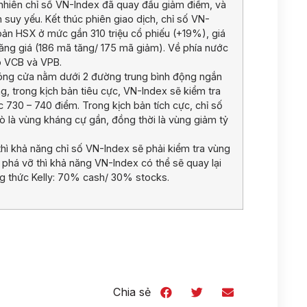
y nhiên chỉ số VN-Index đã quay đầu giảm điểm, và
uy yếu. Kết thúc phiên giao dịch, chỉ số VN-
n HSX ở mức gần 310 triệu cổ phiếu (+19%), giá
tăng giá (186 mã tăng/ 175 mã giảm). Về phía nước
o VCB và VPB.
 đóng cửa nằm dưới 2 đường trung bình động ngắn
ng, trong kịch bản tiêu cực, VN-Index sẽ kiểm tra
 730 – 740 điểm. Trong kịch bản tích cực, chỉ số
rò là vùng kháng cự gần, đồng thời là vùng giảm tỷ
hì khả năng chỉ số VN-Index sẽ phải kiểm tra vùng
 phá vỡ thì khả năng VN-Index có thể sẽ quay lại
g thức Kelly: 70% cash/ 30% stocks.
Chia sẻ