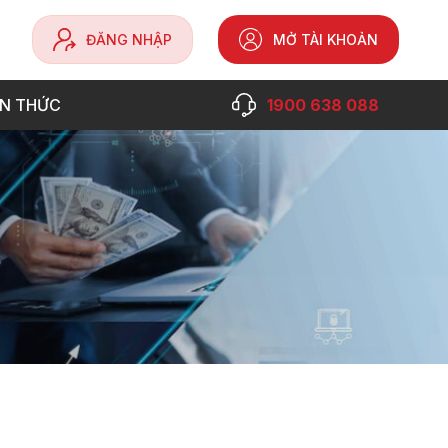
ĐĂNG NHẬP
MỞ TÀI KHOẢN
ẾN THỨC
1900 638 088