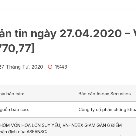
ản tin ngày 27.04.2020 –
770,77]
27 Tháng Tư, 2020
15:43
oại báo cáo:
Báo cáo Asean Securities
guồn báo cáo:
Công ty cổ phần chứng kh
HÓM VỐN HÓA LỚN SUY YẾU, VN-INDEX GIẢM GẦN 6 ĐIỂM
hận định của ASEANSC: