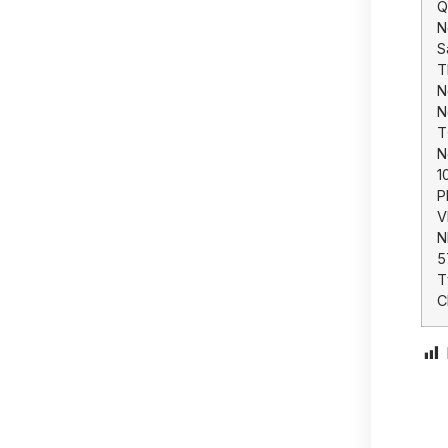
Q
N
S
T
N
N
T
N
1
P
V
N
5
T
C