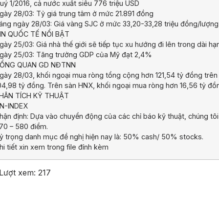
uý 1/2016, cả nước xuất siêu 776 triệu USD
gày 28/03: Tỷ giá trung tâm ở mức 21.891 đồng
áng ngày 28/03: Giá vàng SJC ở mức 33,20-33,28 triệu đồng/lượng
IN QUỐC TẾ NỔI BẬT
gày 25/03: Giá nhà thế giới sẽ tiếp tục xu hướng đi lên trong dài hạ
gày 25/03: Tăng trưởng GDP của Mỹ đạt 2,4%
ỔNG QUAN GD NĐTNN
gày 28/03, khối ngoại mua ròng tổng cộng hơn 121,54 tỷ đồng trên
04,98 tỷ đồng. Trên sàn HNX, khối ngoại mua ròng hơn 16,56 tỷ đồ
HÂN TÍCH KỸ THUẬT
N-INDEX
hận định: Dựa vào chuyển động của các chỉ báo kỹ thuật, chúng tôi 
70 – 580 điểm.
ỷ trọng danh mục đề nghị hiện nay là: 50% cash/ 50% stocks.
hi tiết xin xem trong file đính kèm
Lượt xem:
217