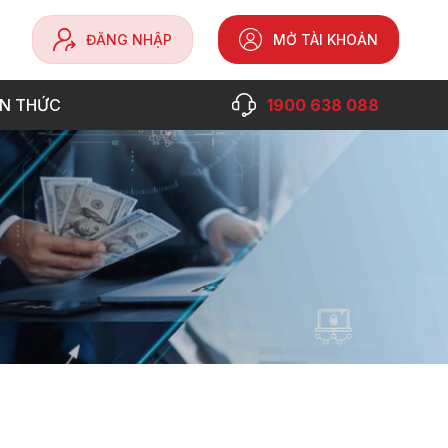
ĐĂNG NHẬP
MỞ TÀI KHOẢN
ẾN THỨC
1900 638 088