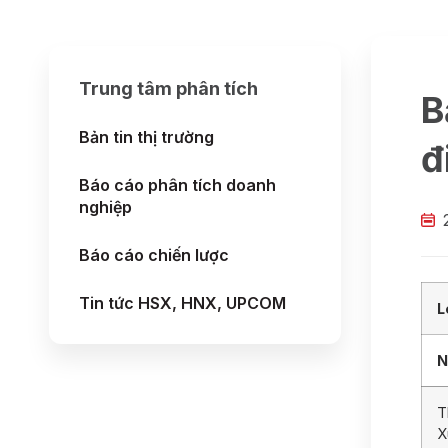
Trung tâm phân tích
B
Bản tin thị trường
đ
Báo cáo phân tích doanh
nghiệp
Báo cáo chiến lược
Tin tức HSX, HNX, UPCOM
L
N
T
X