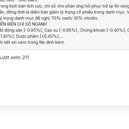
rong kịch bản tích cực, chỉ số cho phản ứng hồi phục trở lại thì vù
ần, đồng thời là điểm bán giảm tỷ trọng cổ phiếu trong danh mục.
ỷ trọng danh mục đề nghị: 70% cash/ 30% stocks.
IỄN BIẾN CHỈ SỐ NGÀNH
ất động sản [-0.95%], Cao su [-0.95%], Chứng khoán [-0.40%], Cô
-1.30%], Dược phẩm [+0.45%],…
hi tiết xin xem trong file đính kèm.
Lượt xem:
211