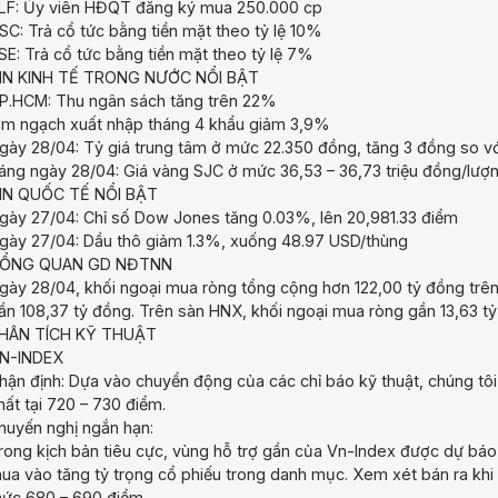
LF: Ủy viên HĐQT đăng ký mua 250.000 cp
SC: Trả cổ tức bằng tiền mặt theo tỷ lệ 10%
SE: Trả cổ tức bằng tiền mặt theo tỷ lệ 7%
IN KINH TẾ TRONG NƯỚC NỔI BẬT
P.HCM: Thu ngân sách tăng trên 22%
im ngạch xuất nhập tháng 4 khẩu giảm 3,9%
gày 28/04: Tỷ giá trung tâm ở mức 22.350 đồng, tăng 3 đồng so v
áng ngày 28/04: Giá vàng SJC ở mức 36,53 – 36,73 triệu đồng/lượ
IN QUỐC TẾ NỔI BẬT
gày 27/04: Chỉ số Dow Jones tăng 0.03%, lên 20,981.33 điểm
gày 27/04: Dầu thô giảm 1.3%, xuống 48.97 USD/thùng
ỔNG QUAN GD NĐTNN
gày 28/04, khối ngoại mua ròng tổng cộng hơn 122,00 tỷ đồng trên
ần 108,37 tỷ đồng. Trên sàn HNX, khối ngoại mua ròng gần 13,63 tỷ
HÂN TÍCH KỸ THUẬT
N-INDEX
hận định: Dựa vào chuyển động của các chỉ báo kỹ thuật, chúng tô
hất tại 720 – 730 điểm.
huyến nghị ngắn hạn:
rong kịch bản tiêu cực, vùng hỗ trợ gần của Vn-Index được dự báo
ua vào tăng tỷ trọng cổ phiếu trong danh mục. Xem xét bán ra khi 
ức 680 – 690 điểm.