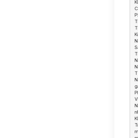
K
C
P
T
T
K
N
S
T
N
N
T
N
g
P
V
N
n
K
T
m
m