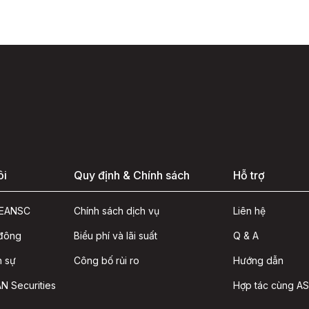
ôi
Quy định & Chính sách
Hỗ trợ
ASEANSC
Chính sách dịch vụ
Liên hệ
 đông
Biểu phí và lãi suất
Q & A
n sự
Công bố rủi ro
Hướng dẫn
N Securities
Hợp tác cùng A