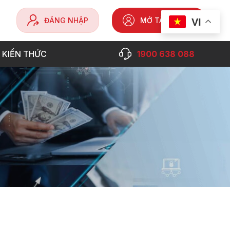
ĐĂNG NHẬP
MỞ TÀI KHOẢN
VI
 KIẾN THỨC
1900 638 088