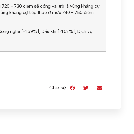
ng 720 – 730 điểm sẽ đóng vai trò là vùng kháng cự
 Vùng kháng cự tiếp theo ở mức 740 – 750 điểm.
ng nghệ [-1.59%], Dầu khí [-1.02%], Dịch vụ
Chia sẻ