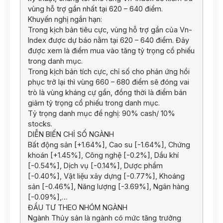
vùng hỗ trợ gần nhất tại 620 – 640 điểm.
Khuyến nghị ngắn hạn:
Trong kịch bản tiêu cực, vùng hỗ trợ gần của Vn-
Index được dự báo nằm tại 620 – 640 điểm. Đây
được xem là điểm mua vào tăng tỷ trọng cổ phiếu
trong danh mục.
Trong kịch bản tích cực, chỉ số cho phản ứng hồi
phục trở lại thì vùng 660 – 680 điểm sẽ đóng vai
trò là vùng kháng cự gần, đồng thời là điểm bán
giảm tỷ trọng cổ phiếu trong danh mục.
Tỷ trọng danh mục đề nghị: 90% cash/ 10%
stocks.
DIỄN BIẾN CHỈ SỐ NGÀNH
Bất động sản [+1.64%], Cao su [-1.64%], Chứng
khoán [+1.45%], Công nghệ [-0.2%], Dầu khí
[-0.54%], Dịch vụ [-0.14%], Dược phẩm
[-0.40%], Vật liệu xây dựng [-0.77%], Khoáng
sản [-0.46%], Năng lượng [-3.69%], Ngân hàng
[-0.09%],…
ĐẦU TƯ THEO NHÓM NGÀNH
Ngành Thủy sản là ngành có mức tăng trưởng