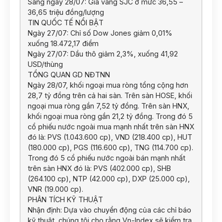
Sáng ngày 28/07: Giá vàng SJC ở mức 36,55 –
36,65 triệu đồng/lượng
TIN QUỐC TẾ NỔI BẬT
Ngày 27/07: Chỉ số Dow Jones giảm 0,01%
xuống 18.472,17 điểm
Ngày 27/07: Dầu thô giảm 2,3%, xuống 41,92
USD/thùng
TỔNG QUAN GD NĐTNN
Ngày 28/07, khối ngoại mua ròng tổng cộng hơn
28,7 tỷ đồng trên cả hai sàn. Trên sàn HOSE, khối
ngoại mua ròng gần 7,52 tỷ đồng. Trên sàn HNX,
khối ngoại mua ròng gần 21,2 tỷ đồng. Trong đó 5
cổ phiếu nước ngoài mua mạnh nhất trên sàn HNX
đó là: PVS (1.043.600 cp), VND (218.400 cp), HUT
(180.000 cp), PGS (116.600 cp), TNG (114.700 cp).
Trong đó 5 cổ phiếu nước ngoài bán mạnh nhất
trên sàn HNX đó là: PVS (402.000 cp), SHB
(264.100 cp), NTP (42.000 cp), DXP (25.000 cp),
VNR (19.000 cp).
PHÂN TÍCH KỸ THUẬT
Nhận định: Dựa vào chuyển động của các chỉ báo
kỹ thuật, chúng tôi cho rằng Vn-Index sẽ kiểm tra