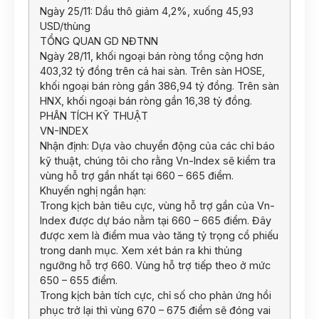
Ngày 25/11: Dầu thô giảm 4,2%, xuống 45,93
USD/thùng
TỔNG QUAN GD NĐTNN
Ngày 28/11, khối ngoại bán ròng tổng cộng hơn
403,32 tỷ đồng trên cả hai sàn. Trên sàn HOSE,
khối ngoại bán ròng gần 386,94 tỷ đồng. Trên sàn
HNX, khối ngoại bán ròng gần 16,38 tỷ đồng.
PHÂN TÍCH KỸ THUẬT
VN-INDEX
Nhận định: Dựa vào chuyển động của các chỉ báo
kỹ thuật, chúng tôi cho rằng Vn-Index sẽ kiểm tra
vùng hỗ trợ gần nhất tại 660 – 665 điểm.
Khuyến nghị ngắn hạn:
Trong kịch bản tiêu cực, vùng hỗ trợ gần của Vn-
Index được dự báo nằm tại 660 – 665 điểm. Đây
được xem là điểm mua vào tăng tỷ trọng cổ phiếu
trong danh mục. Xem xét bán ra khi thủng
ngưỡng hỗ trợ 660. Vùng hỗ trợ tiếp theo ở mức
650 – 655 điểm.
Trong kịch bản tích cực, chỉ số cho phản ứng hồi
phục trở lại thì vùng 670 – 675 điểm sẽ đóng vai