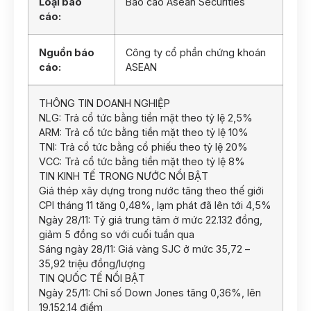
Loại báo
Báo cáo Asean Securities
cáo:
Nguồn báo
Công ty cổ phần chứng khoán
cáo:
ASEAN
THÔNG TIN DOANH NGHIỆP
NLG: Trả cổ tức bằng tiền mặt theo tỷ lệ 2,5%
ARM: Trả cổ tức bằng tiền mặt theo tỷ lệ 10%
TNI: Trả cổ tức bằng cổ phiếu theo tỷ lệ 20%
VCC: Trả cổ tức bằng tiền mặt theo tỷ lệ 8%
TIN KINH TẾ TRONG NƯỚC NỔI BẬT
Giá thép xây dựng trong nước tăng theo thế giới
CPI tháng 11 tăng 0,48%, lạm phát đã lên tới 4,5%
Ngày 28/11: Tỷ giá trung tâm ở mức 22.132 đồng,
giảm 5 đồng so với cuối tuần qua
Sáng ngày 28/11: Giá vàng SJC ở mức 35,72 –
35,92 triệu đồng/lượng
TIN QUỐC TẾ NỔI BẬT
Ngày 25/11: Chỉ số Down Jones tăng 0,36%, lên
19.152,14 điểm