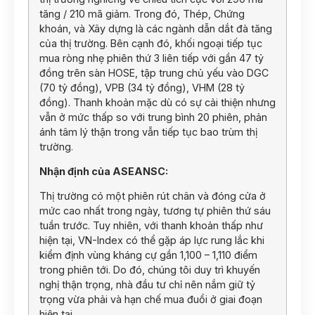
tăng / 210 mã giảm. Trong đó, Thép, Chứng
khoán, và Xây dựng là các ngành dẫn dắt đà tăng
của thị trường. Bên cạnh đó, khối ngoại tiếp tục
mua ròng nhẹ phiên thứ 3 liên tiếp với gần 47 tỷ
đồng trên sàn HOSE, tập trung chủ yếu vào DGC
(70 tỷ đồng), VPB (34 tỷ đồng), VHM (28 tỷ
đồng). Thanh khoản mặc dù có sự cải thiện nhưng
vẫn ở mức thấp so với trung bình 20 phiên, phản
ánh tâm lý thận trong vẫn tiếp tục bao trùm thị
trường.
Nhận định của ASEANSC:
Thị trường có một phiên rút chân và đóng cửa ở
mức cao nhất trong ngày, tương tự phiên thứ sáu
tuần trước. Tuy nhiên, với thanh khoản thấp như
hiện tại, VN-Index có thể gặp áp lực rung lắc khi
kiểm định vùng kháng cự gần 1,100 – 1,110 điểm
trong phiên tới. Do đó, chúng tôi duy trì khuyến
nghị thận trọng, nhà đầu tư chỉ nên nắm giữ tỷ
trọng vừa phải và hạn chế mua đuổi ở giai đoạn
hiện tại.