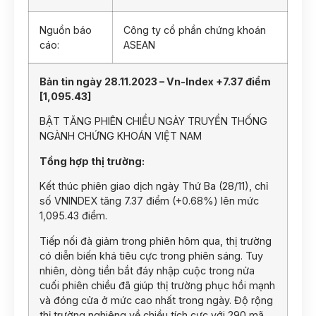
Nguồn báo
Công ty cổ phần chứng khoán
cáo:
ASEAN
Bản tin ngày 28.11.2023 – Vn-Index +7.37 điểm
[1,095.43]
BẬT TĂNG PHIÊN CHIỀU NGÀY TRUYỀN THỐNG
NGÀNH CHỨNG KHOÁN VIỆT NAM
Tổng hợp thị trường:
Kết thúc phiên giao dịch ngày Thứ Ba (28/11), chỉ
số VNINDEX tăng 7.37 điểm (+0.68%) lên mức
1,095.43 điểm.
Tiếp nối đà giảm trong phiên hôm qua, thị trường
có diễn biến khá tiêu cực trong phiên sáng. Tuy
nhiên, dòng tiền bắt đáy nhập cuộc trong nửa
cuối phiên chiều đã giúp thị trường phục hồi mạnh
và đóng cửa ở mức cao nhất trong ngày. Độ rộng
thị trường nghiêng về chiều tích cực với 290 mã