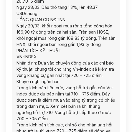
20,701.5 điểm
Ngày 28/03: Dầu thô tăng 1.3%, lên 48.37
USD/thùng
TỔNG QUAN GD NĐTNN
Ngày 29/03, khối ngoại mua ròng tổng cộng hơn
166,90 tỷ đồng trên cả hai sàn. Trên sàn HOSE,
khối ngoại mua ròng gần 168,83 tỷ đồng. Trên sàn
HNX, khối ngoại bán ròng gần 1,93 tỷ đồng.
PHÂN TÍCH KỸ THUẬT
VN-INDEX
Nhận định: Dựa vào chuyển động của các chỉ báo
kỹ thuật, chúng tôi cho rằng Vn-Index sẽ kiểm tra
vùng kháng cự gần nhất tại 720 – 725 điểm.
Khuyến nghị ngắn hạn:
Trong kịch bản tiêu cực, vùng hỗ trợ gần của Vn-
Index được dự báo nằm tại 710 – 715 điểm. Đây
được xem là điểm mua vào tăng tỷ trọng cổ phiếu
trong danh mục. Xem xét bán ra khi thủng
ngưỡng hỗ trợ 710. Vùng hỗ trợ tiếp theo ở mức
700 – 705 điểm.
Trong kịch bản tích cực, chỉ số cho phản ứng hồi
phục trở lại thì vùng 720 – 725 điểm sẽ đóng vai