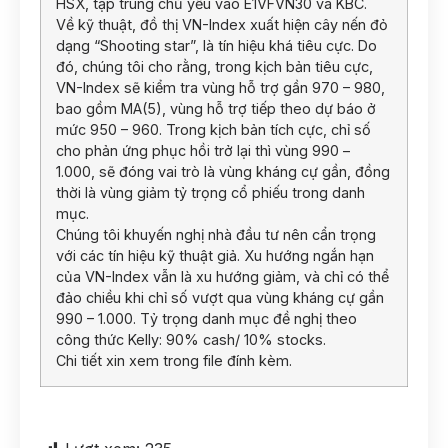
HSX, tập trung chủ yếu vào E1VFVN30 và KBC.
Về kỹ thuật, đồ thị VN-Index xuất hiện cây nến đỏ
dạng “Shooting star”, là tín hiệu khá tiêu cực. Do
đó, chúng tôi cho rằng, trong kịch bản tiêu cực,
VN-Index sẽ kiểm tra vùng hỗ trợ gần 970 – 980,
bao gồm MA(5), vùng hỗ trợ tiếp theo dự báo ở
mức 950 – 960. Trong kịch bản tích cực, chỉ số
cho phản ứng phục hồi trở lại thì vùng 990 –
1.000, sẽ đóng vai trò là vùng kháng cự gần, đồng
thời là vùng giảm tỷ trọng cổ phiếu trong danh
mục.
Chúng tôi khuyến nghị nhà đầu tư nên cẩn trọng
với các tín hiệu kỹ thuật giả. Xu hướng ngắn hạn
của VN-Index vẫn là xu hướng giảm, và chỉ có thể
đảo chiều khi chỉ số vượt qua vùng kháng cự gần
990 – 1.000. Tỷ trọng danh mục đề nghị theo
công thức Kelly: 90% cash/ 10% stocks.
Chi tiết xin xem trong file đính kèm.