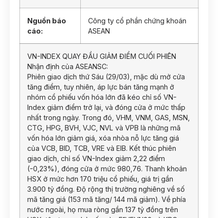
Nguồn báo
Công ty cổ phần chứng khoán
cáo:
ASEAN
VN-INDEX QUAY ĐẦU GIẢM ĐIỂM CUỐI PHIÊN
Nhận định của ASEANSC:
Phiên giao dịch thứ Sáu (29/03), mặc dù mở cửa
tăng điểm, tuy nhiên, áp lực bán tăng mạnh ở
nhóm cổ phiếu vốn hóa lớn đã kéo chỉ số VN-
Index giảm điểm trở lại, và đóng cửa ở mức thấp
nhất trong ngày. Trong đó, VHM, VNM, GAS, MSN,
CTG, HPG, BVH, VJC, NVL và VPB là những mã
vốn hóa lớn giảm giá, xóa nhòa nỗ lực tăng giá
của VCB, BID, TCB, VRE và EIB. Kết thúc phiên
giao dịch, chỉ số VN-Index giảm 2,22 điểm
(-0,23%), đóng cửa ở mức 980,76. Thanh khoản
HSX ở mức hơn 170 triệu cổ phiếu, giá trị gần
3.900 tỷ đồng. Độ rộng thị trường nghiêng về số
mã tăng giá (153 mã tăng/ 144 mã giảm). Về phía
nước ngoài, họ mua ròng gần 137 tỷ đồng trên