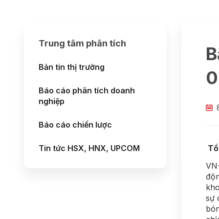
Trung tâm phân tích
B
Bản tin thị trường
0
Báo cáo phân tích doanh
nghiệp
Báo cáo chiến lược
Tin tức HSX, HNX, UPCOM
Tổn
VN-
độn
kho
sự 
bón