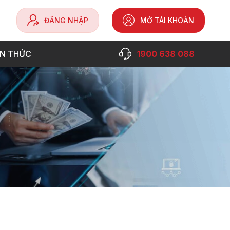
ĐĂNG NHẬP
MỞ TÀI KHOẢN
ẾN THỨC
1900 638 088