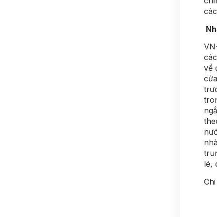
chỉ
các
Nh
VN-
các
về 
cửa
trư
tro
ngắ
the
nướ
nhà
tru
lẻ,
Chi