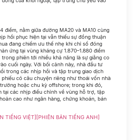
 đồng của khối ngoại, tập trung chủ yếu vào
1.854 điểm, nằm giữa đường MA20 và MA10 cùng
p hồi phục hiện tại vẫn thiếu sự đồng thuận
mua đang chiếm ưu thế nhẹ khi chỉ số đóng
hản ứng tại vùng kháng cự 1.870–1.880 điểm
trong phiên tới nhiều khả năng là sự giằng co
ào cuối ngày. Với bối cảnh này, nhà đầu tư
i trong các nhịp hồi và tập trung giao dịch
ổ phiếu có câu chuyện riêng như thoái vốn nhà
ị trường hoặc chu kỳ offshore; trong khi đó,
n tại các nhịp điều chỉnh về vùng hỗ trợ, tập
khoản cao như ngân hàng, chứng khoán, bán
N TIẾNG VIỆT]
[PHIÊN BẢN TIẾNG ANH]