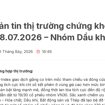
ản tin thị trường chứng k
8.07.2026 – Nhóm Dầu khí
8 Tháng Bảy, 2026
16:46
g hợp thị trường:
Index giao dịch giằng co trên mốc tham chiếu và đóng cửa
g tích cực khi chỉ số kết phiên ở vùng giá cao hơn mức bìn
ản bật tăng mạnh mẽ, đồng thời lan tỏa tích cực đến độ r
dẫn dắt từ 19/30 cổ phiếu nhóm VN30. Sắc xanh chiếm ưu
 – Hóa chất, Dầu khí, Bất động sản và Thép đã tạo bệ đỡ 