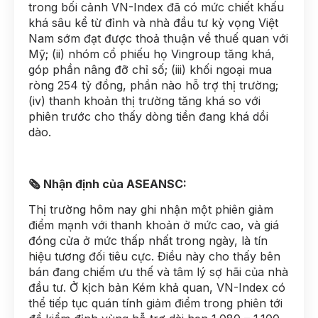
trong bối cảnh VN-Index đã có mức chiết khấu
khá sâu kể từ đỉnh và nhà đầu tư kỳ vọng Việt
Nam sớm đạt được thoả thuận về thuế quan với
Mỹ; (ii) nhóm cổ phiếu họ Vingroup tăng khá,
góp phần nâng đỡ chỉ số; (iii) khối ngoại mua
ròng 254 tỷ đồng, phần nào hỗ trợ thị trường;
(iv) thanh khoản thị trường tăng khá so với
phiên trước cho thấy dòng tiền đang khá dồi
dào.
🗞 Nhận định của ASEANSC:
Thị trường hôm nay ghi nhận một phiên giảm
điểm mạnh với thanh khoản ở mức cao, và giá
đóng cửa ở mức thấp nhất trong ngày, là tín
hiệu tương đối tiêu cực. Điều này cho thấy bên
bán đang chiếm ưu thế và tâm lý sợ hãi của nhà
đầu tư. Ở kịch bản Kém khả quan, VN-Index có
thể tiếp tục quán tính giảm điểm trong phiên tới