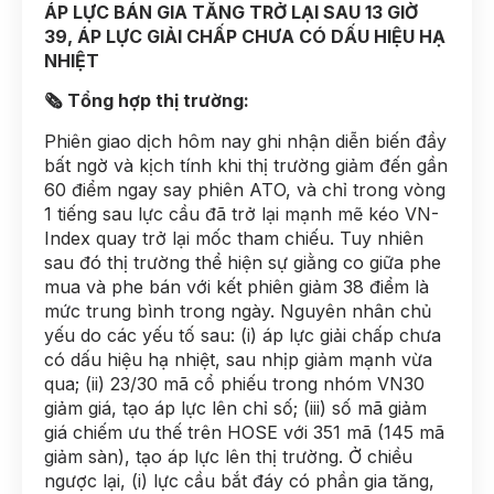
ÁP LỰC BÁN GIA TĂNG TRỞ LẠI SAU 13 GIỜ
39, ÁP LỰC GIẢI CHẤP CHƯA CÓ DẤU HIỆU HẠ
NHIỆT
🗞 Tổng hợp thị trường:
Phiên giao dịch hôm nay ghi nhận diễn biến đầy
bất ngờ và kịch tính khi thị trường giảm đến gần
60 điểm ngay say phiên ATO, và chỉ trong vòng
1 tiếng sau lực cầu đã trở lại mạnh mẽ kéo VN-
Index quay trở lại mốc tham chiếu. Tuy nhiên
sau đó thị trường thể hiện sự giằng co giữa phe
mua và phe bán với kết phiên giảm 38 điểm là
mức trung bình trong ngày. Nguyên nhân chủ
yếu do các yếu tố sau: (i) áp lực giải chấp chưa
có dấu hiệu hạ nhiệt, sau nhịp giảm mạnh vừa
qua; (ii) 23/30 mã cổ phiếu trong nhóm VN30
giảm giá, tạo áp lực lên chỉ số; (iii) số mã giảm
giá chiếm ưu thế trên HOSE với 351 mã (145 mã
giảm sàn), tạo áp lực lên thị trường. Ở chiều
ngược lại, (i) lực cầu bắt đáy có phần gia tăng,