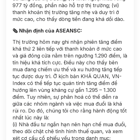
977 tỷ đồng, phần nào hỗ trợ thị trường; (vi)
thanh khoản thị trường tăng nhẹ và duy trì ở
mức cao, cho thấy dòng tiền đang khá dồi dào.
🗞 Nhận định của ASEANSC:
Thị trường hôm nay ghi nhận phiên tăng điểm
khá thứ 2 liên tiếp với thanh khoản ở mức cao
và giá đóng cửa nằm trên ngưỡng 1.290 điểm, là
tín hiệu khá tích cực. Điều này cho thấy bên
mua đang chiếm ưu thế và xu hướng tăng tiếp
tục được duy trì. Ở kịch bản KHẢ QUAN, VN-
Index có thể tiếp tục quán tính tăng điểm để
hướng lên vùng kháng cự gần 1.295 – 1.300
điểm. Tuy nhiên, sự phân hoá có thể diễn ra
giữa các nhóm ngành và việc mua đuổi là khá
rủi ro. Do đó, chúng tôi cho rằng hành động tốt
nhất lúc này là:
(i) Nhà đầu tư ngắn hạn nên hạn chế mua đuổi,
theo dõi chặt chẽ tình hình thuế quan, và xem
xét cơ cấu cổ phiếu yếu trong danh mục;