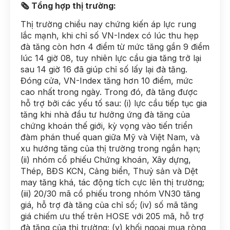
🗞 Tổng hợp thị trường:
Thị trường chiều nay chứng kiến áp lực rung
lắc mạnh, khi chỉ số VN-Index có lúc thu hẹp
đà tăng còn hơn 4 điểm từ mức tăng gần 9 điểm
lúc 14 giờ 08, tuy nhiên lực cầu gia tăng trở lại
sau 14 giờ 16 đã giúp chỉ số lấy lại đà tăng.
Đóng cửa, VN-Index tăng hơn 10 điểm, mức
cao nhất trong ngày. Trong đó, đà tăng được
hỗ trợ bởi các yếu tố sau: (i) lực cầu tiếp tục gia
tăng khi nhà đầu tư hưởng ứng đà tăng của
chứng khoán thế giới, kỳ vọng vào tiến triển
đàm phán thuế quan giữa Mỹ và Việt Nam, và
xu hướng tăng của thị trường trong ngắn hạn;
(ii) nhóm cổ phiếu Chứng khoán, Xây dựng,
Thép, BĐS KCN, Cảng biển, Thuỷ sản và Dệt
may tăng khá, tác động tích cực lên thị trường;
(iii) 20/30 mã cổ phiếu trong nhóm VN30 tăng
giá, hỗ trợ đà tăng của chỉ số; (iv) số mã tăng
giá chiếm ưu thế trên HOSE với 205 mã, hỗ trợ
đà tăng của thị trường; (v) khối ngoại mua ròng