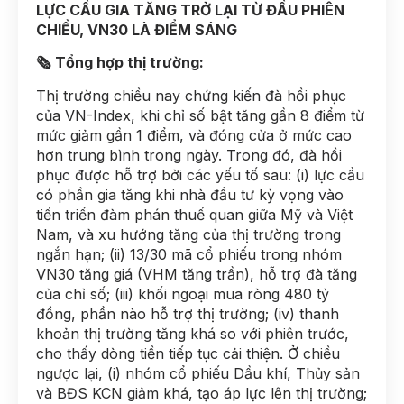
LỰC CẦU GIA TĂNG TRỞ LẠI TỪ ĐẦU PHIÊN
CHIỀU, VN30 LÀ ĐIỂM SÁNG
🗞 Tổng hợp thị trường:
Thị trường chiều nay chứng kiến đà hồi phục
của VN-Index, khi chỉ số bật tăng gần 8 điểm từ
mức giảm gần 1 điểm, và đóng cửa ở mức cao
hơn trung bình trong ngày. Trong đó, đà hồi
phục được hỗ trợ bởi các yếu tố sau: (i) lực cầu
có phần gia tăng khi nhà đầu tư kỳ vọng vào
tiến triển đàm phán thuế quan giữa Mỹ và Việt
Nam, và xu hướng tăng của thị trường trong
ngắn hạn; (ii) 13/30 mã cổ phiếu trong nhóm
VN30 tăng giá (VHM tăng trần), hỗ trợ đà tăng
của chỉ số; (iii) khối ngoại mua ròng 480 tỷ
đồng, phần nào hỗ trợ thị trường; (iv) thanh
khoản thị trường tăng khá so với phiên trước,
cho thấy dòng tiền tiếp tục cải thiện. Ở chiều
ngược lại, (i) nhóm cổ phiếu Dầu khí, Thủy sản
và BĐS KCN giảm khá, tạo áp lực lên thị trường;