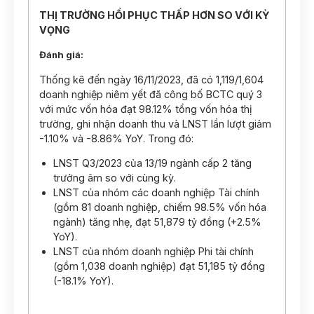
THỊ TRƯỜNG HỒI PHỤC THẤP HƠN SO VỚI KỲ
VỌNG
Đánh giá
:
Thống kê đến ngày 16/11/2023, đã có 1,119/1,604
doanh nghiệp niêm yết đã công bố BCTC quý 3
với mức vốn hóa đạt 98.12% tổng vốn hóa thị
trường, ghi nhận doanh thu và LNST lần lượt giảm
-1.10% và -8.86% YoY. Trong đó:
LNST Q3/2023 của 13/19 ngành cấp 2 tăng
trưởng âm so với cùng kỳ.
LNST của nhóm các doanh nghiệp Tài chính
(gồm 81 doanh nghiệp, chiếm 98.5% vốn hóa
ngành) tăng nhẹ, đạt 51,879 tỷ đồng (+2.5%
YoY).
LNST của nhóm doanh nghiệp Phi tài chính
(gồm 1,038 doanh nghiệp) đạt 51,185 tỷ đồng
(-18.1% YoY).