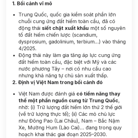
1. Bối cảnh vĩ mô
Trung Quốc, quốc gia kiểm soát phần lớn
chuỗi cung ứng đất hiếm toàn cầu, đã có
động thái
siết chặt xuất khẩu
một số nguyên
tố đất hiếm chiến lược (scandium,
dysprosium, gadolinium, terbium…) vào tháng
4/2025.
Động thái này làm gia tăng áp lực cung ứng
đất hiếm toàn cầu, đặc biệt với Mỹ và các
nước phương Tây – nơi có nhu cầu cao
nhưng khả năng tự chủ sản xuất thấp.
2. Định vị Việt Nam trong bối cảnh đó
Việt Nam được đánh giá
có tiềm năng thay
thế một phần nguồn cung từ Trung Quốc
,
nhờ: (i) Trữ lượng đất hiếm lớn thứ 2 thế giới
(về trữ lượng thực tế); (ii) Các mỏ chủ lực
như Đông Pao (Lai Châu), Nam – Bắc Nậm
Xe, Mường Hum (Lào Cai)… đang trong quy
hoạch khai thác giai đoạn 2025–2030.