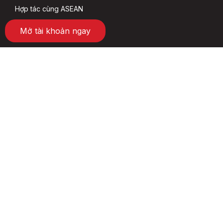
Hợp tác cùng ASEAN
Mở tài khoản ngay
Đối tác
Tập đoàn BRG
SeABank
HOSE
HNX
VSD
Social