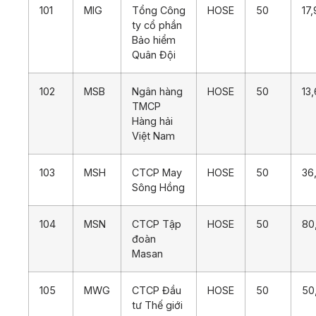
101
MIG
Tổng Công
HOSE
50
17
ty cổ phần
Bảo hiểm
Quân Đội
102
MSB
Ngân hàng
HOSE
50
13
TMCP
Hàng hải
Việt Nam
103
MSH
CTCP May
HOSE
50
36
Sông Hồng
104
MSN
CTCP Tập
HOSE
50
80
đoàn
Masan
105
MWG
CTCP Đầu
HOSE
50
50
tư Thế giới