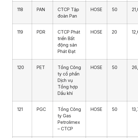
118
PAN
CTCP Tập
HOSE
50
21
đoàn Pan
119
PDR
CTCP Phát
HOSE
20
12
triển Bất
động sản
Phát Đạt
120
PET
Tổng Công
HOSE
50
26
ty cổ phần
Dịch vụ
Tổng hợp
Dầu khí
121
PGC
Tổng Công
HOSE
50
13
ty Gas
Petrolimex
– CTCP