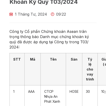
Khoán Ký Quỹ T03/2024
1 Tháng Tư, 2024
09:22
Công ty Cổ phần Chứng khoán Asean trân
trọng thông báo Danh mục chứng khoán ký
quỹ đã được áp dụng tại Công ty trong T03/
2024:
STT
Mã
Tên
Sàn
Tỷ
Gi
lệ
(
cho
vay
trình
1
AAA
CTCP
HOSE
30
10
Nhựa An
Phát Xanh