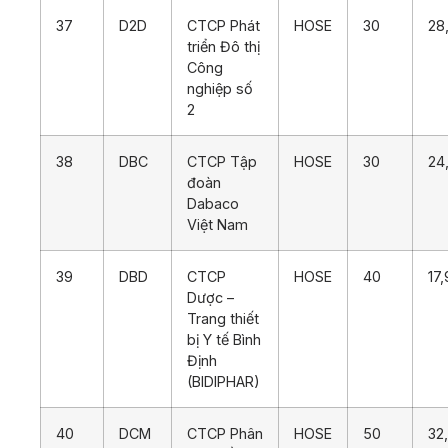
37
D2D
CTCP Phát
HOSE
30
28
triển Đô thị
Công
nghiệp số
2
38
DBC
CTCP Tập
HOSE
30
24
đoàn
Dabaco
Việt Nam
39
DBD
CTCP
HOSE
40
17
Dược –
Trang thiết
bị Y tế Bình
Định
(BIDIPHAR)
40
DCM
CTCP Phân
HOSE
50
32