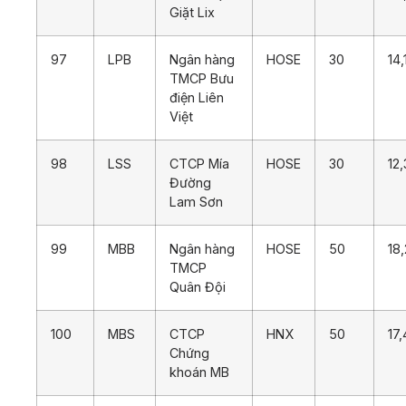
Giặt Lix
97
LPB
Ngân hàng
HOSE
30
14,
TMCP Bưu
điện Liên
Việt
98
LSS
CTCP Mía
HOSE
30
12
Đường
Lam Sơn
99
MBB
Ngân hàng
HOSE
50
18
TMCP
Quân Đội
100
MBS
CTCP
HNX
50
17
Chứng
khoán MB