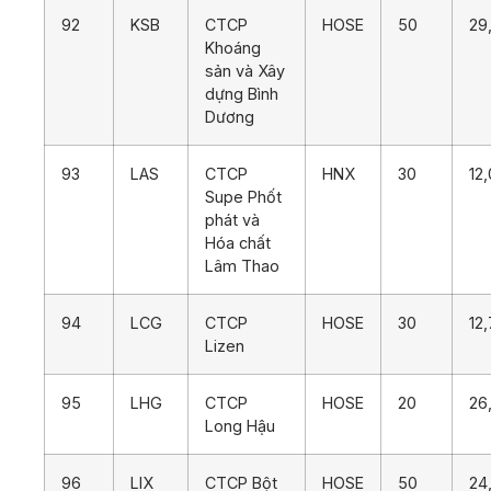
92
KSB
CTCP
HOSE
50
29
Khoáng
sản và Xây
dựng Bình
Dương
93
LAS
CTCP
HNX
30
12
Supe Phốt
phát và
Hóa chất
Lâm Thao
94
LCG
CTCP
HOSE
30
12
Lizen
95
LHG
CTCP
HOSE
20
26
Long Hậu
96
LIX
CTCP Bột
HOSE
50
24