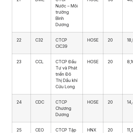
Nước – Môi
trường
Bình
Dương
22
C32
CTCP
HOSE
20
18
CIC39
23
CCL
CTCP Đầu
HOSE
20
8,
Tư và Phát
triển Đô
Thị Dầu khí
Cửu Long
24
CDC
CTCP
HOSE
20
14
Chương
Dương
25
CEO
CTCP Tập
HNX
20
11