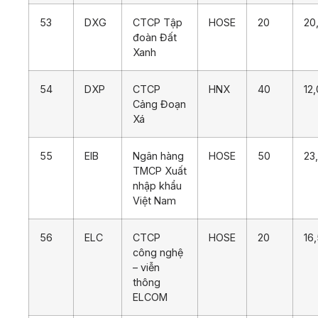
53
DXG
CTCP Tập
HOSE
20
20
đoàn Đất
Xanh
54
DXP
CTCP
HNX
40
12
Cảng Đoạn
Xá
55
EIB
Ngân hàng
HOSE
50
23
TMCP Xuất
nhập khẩu
Việt Nam
56
ELC
CTCP
HOSE
20
16
công nghệ
– viễn
thông
ELCOM