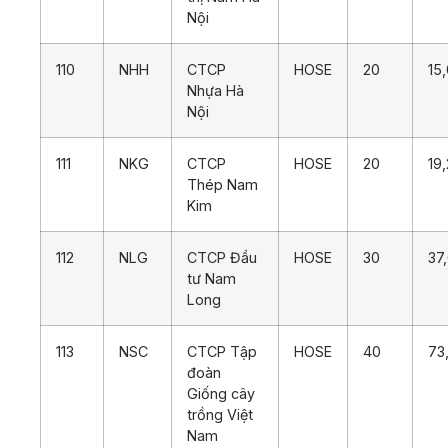
Nội
110
NHH
CTCP
HOSE
20
15
Nhựa Hà
Nội
111
NKG
CTCP
HOSE
20
19
Thép Nam
Kim
112
NLG
CTCP Đầu
HOSE
30
37
tư Nam
Long
113
NSC
CTCP Tập
HOSE
40
73
đoàn
Giống cây
trồng Việt
Nam