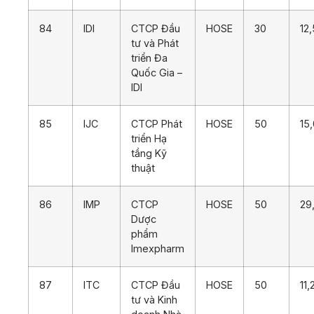
84
IDI
CTCP Đầu
HOSE
30
12
tư và Phát
triển Đa
Quốc Gia –
IDI
85
IJC
CTCP Phát
HOSE
50
15
triển Hạ
tầng Kỹ
thuật
86
IMP
CTCP
HOSE
50
29
Dược
phẩm
Imexpharm
87
ITC
CTCP Đầu
HOSE
50
11,
tư và Kinh