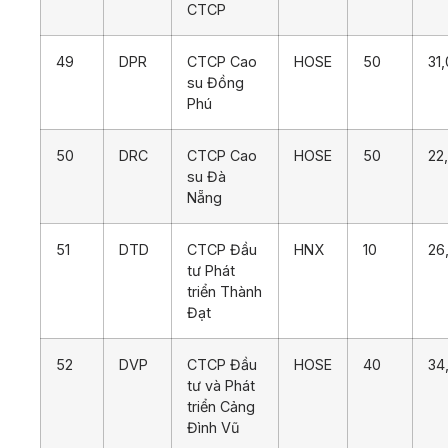
CTCP
49
DPR
CTCP Cao
HOSE
50
31
su Đồng
Phú
50
DRC
CTCP Cao
HOSE
50
22
su Đà
Nẵng
51
DTD
CTCP Đầu
HNX
10
26
tư Phát
triển Thành
Đạt
52
DVP
CTCP Đầu
HOSE
40
34
tư và Phát
triển Cảng
Đình Vũ