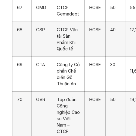
67
GMD
CTCP
HOSE
50
55
Gemadept
68
GSP
CTCP Vận
HOSE
40
12
tải Sản
Phẩm Khí
Quốc tế
69
GTA
Công ty Cổ
HOSE
30
phần Chế
11
biến Gỗ
Thuận An
70
GVR
Tập đoàn
HOSE
50
19
Công
nghiệp Cao
su Việt
Nam –
CTCP