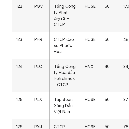
122
PGV
Tổng Công
HOSE
50
17
ty Phát
điện 3 –
CTCP
123
PHR
CTCP Cao
HOSE
50
48
su Phước
Hòa
124
PLC
Tổng Công
HNX
40
34
ty Hóa dầu
Petrolimex
– CTCP
125
PLX
Tập đoàn
HOSE
50
37
Xăng Dầu
Việt Nam
126
PNJ
CTCP
HOSE
50
78