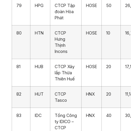
79
HPG
CTCP Tập
HOSE
50
26
đoàn Hòa
Phát
80
HTN
CTCP
HOSE
10
16
Hưng
Thịnh
Incons
81
HUB
CTCP Xây
HOSE
20
17
lắp Thừa
Thiên Huế
82
HUT
CTCP
HNX
20
11,
Tasco
83
IDC
Tổng Công
HNX
40
30
ty IDICO –
CTCP