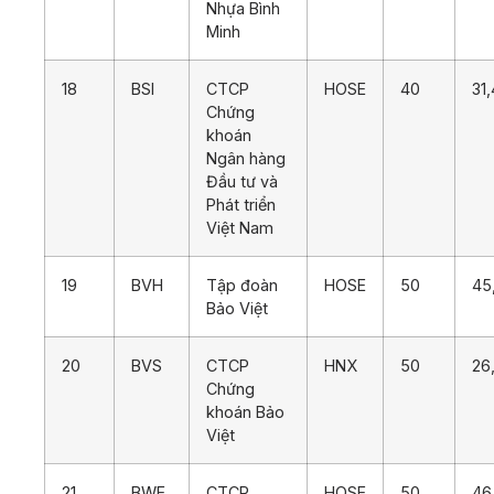
Nhựa Bình
Minh
18
BSI
CTCP
HOSE
40
31
Chứng
khoán
Ngân hàng
Đầu tư và
Phát triển
Việt Nam
19
BVH
Tập đoàn
HOSE
50
45
Bảo Việt
20
BVS
CTCP
HNX
50
26
Chứng
khoán Bảo
Việt
21
BWE
CTCP
HOSE
50
46