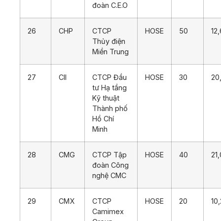
đoàn C.E.O
26
CHP
CTCP
HOSE
50
12
Thủy điện
Miền Trung
27
CII
CTCP Đầu
HOSE
30
20
tư Hạ tầng
Kỹ thuật
Thành phố
Hồ Chí
Minh
28
CMG
CTCP Tập
HOSE
40
21
đoàn Công
nghệ CMC
29
CMX
CTCP
HOSE
20
10
Camimex