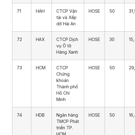
71
HAH
CTCP Vận
HOSE
50
31
tải và Xếp
dỡ Hải An
72
HAX
CTCP Dịch
HOSE
30
15
vụ Ô tô
Hàng Xanh
73
HCM
CTCP
HOSE
50
29
Chứng
khoán
Thành phố
Hồ Chí
Minh
74
HDB
Ngân hàng
HOSE
50
16
TMCP Phát
triển TP.
HCM