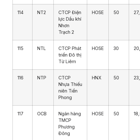
114
NT2
CTCP Điện
HOSE
50
27
lực Dầu khí
Nhơn
Trạch 2
115
NTL
CTCP Phát
HOSE
30
20
triển Đô thị
Từ Liêm
116
NTP
CTCP
HNX
50
23
Nhựa Thiếu
niên Tiền
Phong
117
OCB
Ngân hàng
HOSE
50
18
TMCP
Phương
Đông