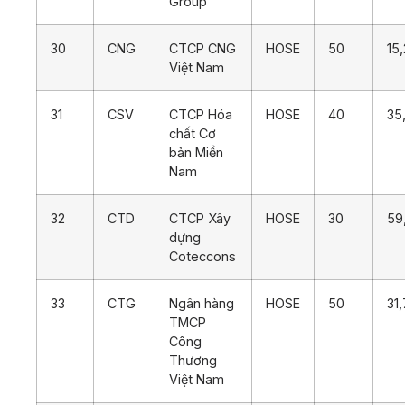
Group
30
CNG
CTCP CNG
HOSE
50
15
Việt Nam
31
CSV
CTCP Hóa
HOSE
40
35
chất Cơ
bản Miền
Nam
32
CTD
CTCP Xây
HOSE
30
59
dựng
Coteccons
33
CTG
Ngân hàng
HOSE
50
31
TMCP
Công
Thương
Việt Nam