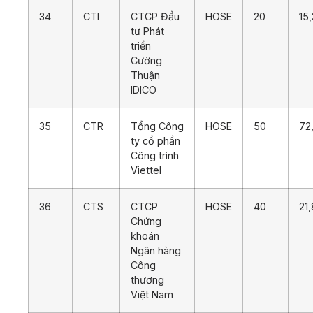
34
CTI
CTCP Đầu
HOSE
20
15
tư Phát
triển
Cường
Thuận
IDICO
35
CTR
Tổng Công
HOSE
50
72
ty cổ phần
Công trình
Viettel
36
CTS
CTCP
HOSE
40
21
Chứng
khoán
Ngân hàng
Công
thương
Việt Nam