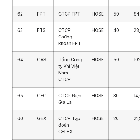
62
FPT
CTCP FPT
HOSE
50
84
63
FTS
CTCP
HOSE
40
28
Chứng
khoán FPT
64
GAS
Tổng Công
HOSE
50
10
ty Khí Việt
Nam –
CTCP
65
GEG
CTCP Điện
HOSE
30
14
Gia Lai
66
GEX
CTCP Tập
HOSE
20
21
đoàn
GELEX