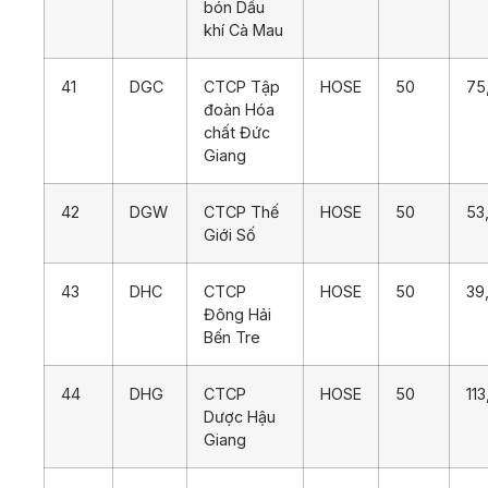
bón Dầu
khí Cà Mau
41
DGC
CTCP Tập
HOSE
50
75
đoàn Hóa
chất Đức
Giang
42
DGW
CTCP Thế
HOSE
50
53
Giới Số
43
DHC
CTCP
HOSE
50
39
Đông Hải
Bến Tre
44
DHG
CTCP
HOSE
50
11
Dược Hậu
Giang