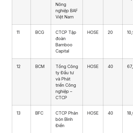
Nông
nghiệp BAF
Việt Nam
11
BCG
CTCP Tập
HOSE
20
10
đoàn
Bamboo
Capital
12
BCM
Tổng Công
HOSE
40
67
ty Đầu tư
và Phát
triển Công
nghiệp –
CTCP
13
BFC
CTCP Phân
HOSE
40
18
bón Bình
Điền