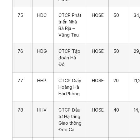
75
HDC
CTCP Phát
HOSE
50
34
triển Nhà
Bà Rịa –
Vũng Tàu
76
HDG
CTCP Tập
HOSE
50
29
đoàn Hà
Đô
77
HHP
CTCP Giấy
HOSE
20
11,
Hoàng Hà
Hải Phòng
78
HHV
CTCP Đầu
HOSE
40
14
tư Hạ tầng
Giao thông
Đèo Cả