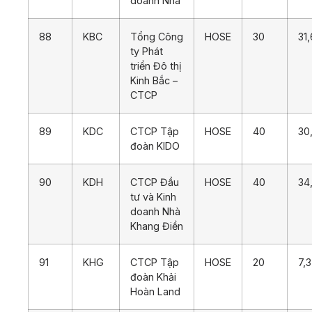
doanh Nhà
88
KBC
Tổng Công
HOSE
30
31
ty Phát
triển Đô thị
Kinh Bắc –
CTCP
89
KDC
CTCP Tập
HOSE
40
30
đoàn KIDO
90
KDH
CTCP Đầu
HOSE
40
34
tư và Kinh
doanh Nhà
Khang Điền
91
KHG
CTCP Tập
HOSE
20
7,
đoàn Khải
Hoàn Land