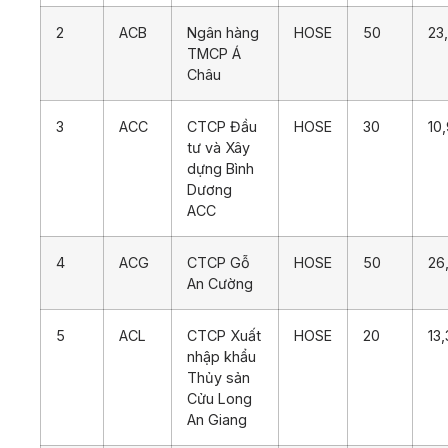
2
ACB
Ngân hàng
HOSE
50
23
TMCP Á
Châu
3
ACC
CTCP Đầu
HOSE
30
10
tư và Xây
dựng Bình
Dương
ACC
4
ACG
CTCP Gỗ
HOSE
50
26
An Cường
5
ACL
CTCP Xuất
HOSE
20
13
nhập khẩu
Thủy sản
Cửu Long
An Giang