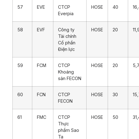
57
EVE
CTCP
HOSE
40
16
Everpia
58
EVF
Công ty
HOSE
20
11
Tài chính
Cổ phần
Điện lực
59
FCM
CTCP
HOSE
20
5,
Khoáng
sản FECON
60
FCN
CTCP
HOSE
30
15
FECON
61
FMC
CTCP
HOSE
50
31
Thực
phẩm Sao
Ta