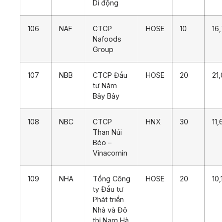
Di động
106
NAF
CTCP
HOSE
10
16
Nafoods
Group
107
NBB
CTCP Đầu
HOSE
20
21
tư Năm
Bảy Bảy
108
NBC
CTCP
HNX
30
11
Than Núi
Béo –
Vinacomin
109
NHA
Tổng Công
HOSE
20
10,
ty Đầu tư
Phát triển
Nhà và Đô
thị Nam Hà