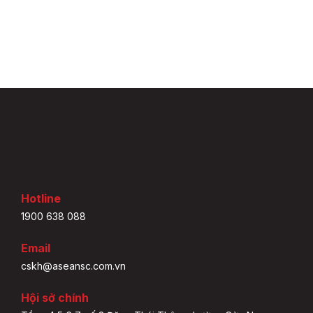
Hotline
1900 638 088
Email
cskh@aseansc.com.vn
Hội sở chính