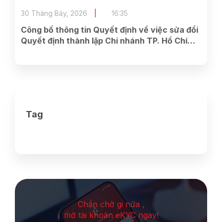
bán cổ phiếu cho cổ đông hiện hữu của Công
ty.
30 Tháng Bảy, 2026
16:35
Công bố thông tin Quyết định về việc sửa đổi
Quyết định thành lập Chi nhánh TP. Hồ Chí
Minh.
Tag
Chần chờ gi nữa ,
mở tài khoản eKYC ngay!