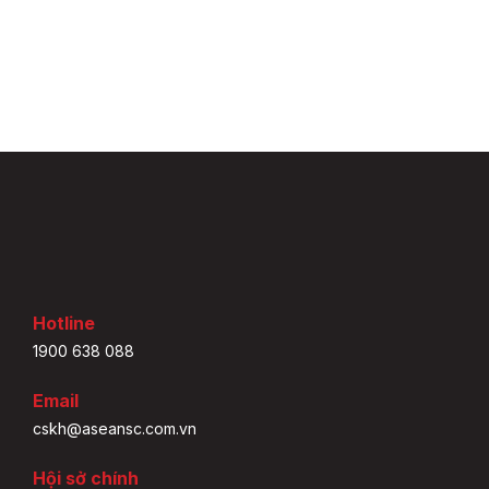
Hotline
1900 638 088
Email
cskh@aseansc.com.vn
Hội sở chính