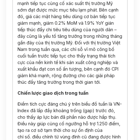
mạnh tiếp tục củng cố xác suất thị trường Mỹ
sớm đạt được mức mục tiêu lạm phát. Bên cạnh
đó, giá các mặt hàng tiêu dùng cơ bản tiếp tục
giảm mạnh, giảm 0.2% MoM và 1.9% YoY gián
tiếp thúc đẩy chi tiêu tiêu dùng của người dân –
đây cũng là yếu tố tăng trưởng trong những tháng
gần đây của thị trường Mỹ. Đối với thị trường Việt
Nam trong tuần qua, các chỉ sỗ vĩ mô công bố
cuối tuần trước tiếp tục cho thấy trạng thái tích
cực của nền kinh tế khi sản xuất công nghiệp và
xuất khẩu đạt con số ấn tượng, bên cạnh đó CPI
giảm khá mạnh, rộng đường cho các giải pháp
thúc đẩy tăng trưởng trong thời gian tới.
Chiến lược giao dịch trong tuần
Điểm tích cực đáng chú ý trên biểu đồ tuần là VN-
Index đã lấp đầy khoảng trống (gap) trước đó,
cho thấy áp lực bán đã phần nào được hấp thụ.
Điều này giúp củng cố ngưỡng hỗ trợ 1.250 điểm,
tạo ra cơ sở tạm thời cho sự ổn định của
chỉ số. điều chỉnh từ vùng đỉnh cũ đang được hình