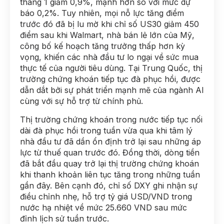
tháng 1 giảm 0,9%, mạnh hơn so với mức dự
báo 0,2%. Tuy nhiên, mọi nỗ lực tăng điểm
trước đó đã bị lu mờ khi chỉ số US30 giảm 450
điểm sau khi Walmart, nhà bán lẻ lớn của Mỹ,
công bố kế hoạch tăng trưởng thấp hơn kỳ
vọng, khiến các nhà đầu tư lo ngại về sức mua
thực tế của người tiêu dùng. Tại Trung Quốc, thị
trường chứng khoán tiếp tục đà phục hồi, được
dẫn dắt bởi sự phát triển mạnh mẽ của ngành AI
cùng với sự hỗ trợ từ chính phủ.
Thị trường chứng khoán trong nước tiếp tục nối
dài đà phục hồi trong tuần vừa qua khi tâm lý
nhà đầu tư đã dần ổn định trở lại sau những áp
lực từ thuế quan trước đó. Đồng thời, dòng tiền
đã bắt đầu quay trở lại thị trường chứng khoán
khi thanh khoản liên tục tăng trong những tuần
gần đây. Bên cạnh đó, chỉ số DXY ghi nhận sự
điều chỉnh nhẹ, hỗ trợ tỷ giá USD/VND trong
nước hạ nhiệt về mức 25.660 VND sau mức
đỉnh lịch sử tuần trước.