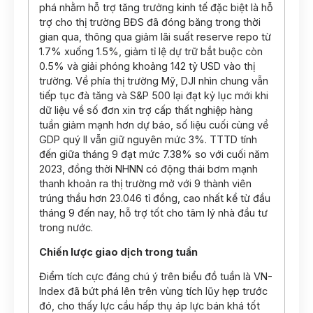
phá nhằm hỗ trợ tăng trưởng kinh tế đặc biệt là hỗ
trợ cho thị trường BĐS đã đóng băng trong thời
gian qua, thông qua giảm lãi suất reserve repo từ
1.7% xuống 1.5%, giảm tỉ lệ dự trữ bắt buộc còn
0.5% và giải phóng khoảng 142 tỷ USD vào thị
trường. Về phía thị trường Mỹ, DJI nhìn chung vẫn
tiếp tục đà tăng và S&P 500 lại đạt kỷ lục mới khi
dữ liệu về số đơn xin trợ cấp thất nghiệp hàng
tuần giảm mạnh hơn dự báo, số liệu cuối cùng về
GDP quý II vẫn giữ nguyên mức 3%. TTTD tính
đến giữa tháng 9 đạt mức 7.38% so với cuối năm
2023, đồng thời NHNN có động thái bơm mạnh
thanh khoản ra thị trường mở với 9 thành viên
trúng thầu hơn 23.046 tỉ đồng, cao nhất kể từ đầu
tháng 9 đến nay, hỗ trợ tốt cho tâm lý nhà đầu tư
trong nước.
Chiến lược giao dịch trong tuần
Điểm tích cực đáng chú ý trên biểu đồ tuần là VN-
Index đã bứt phá lên trên vùng tích lũy hẹp trước
đó, cho thấy lực cầu hấp thụ áp lực bán khá tốt