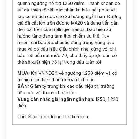
quanh ngưỡng hỗ trợ 1.250 điểm. Thanh khoản có
sự cải thiện rõ rệt, xác nhận tín hiệu hồi phục và
tạo cơ sở tích cực cho xu hướng ngắn hạn. Đường
giá đã cắt lên trên đường MA20 và đang tiến gần
đến dải trên của Bollinger Bands, báo hiệu xu
hướng tăng đang tạm thời chiếm ưu thế. Tuy
nhiên, chỉ báo Stochastic đang trong vùng quá
mua và có dấu hiệu điều chỉnh nhẹ, cùng với chỉ
báo RSI tiến sát mức 70, cho thấy áp lực bán có
thể sẽ xuất hiện trở lại trong đầu tuần tới.
MUA:
Khi VNINDEX về ngưỡng 1,250 điểm và có
tín hiệu cải thiện thanh khoản tích cực
BÁN:
Giảm tỷ trọng khi các dấu hiệu thị trường
tiêu cực với thanh khoản lớn.
Vùng cân nhắc giải ngân ngắn hạn:
1250; 1,220
điểm
Chi tiết xin xem trong file đính kèm.