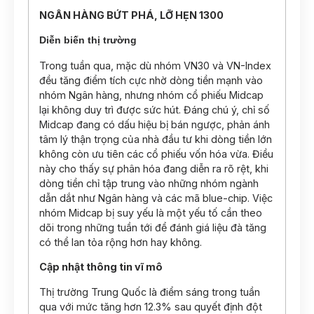
NGÂN HÀNG BỨT PHÁ, LỠ HẸN 1300
Diễn biến thị trường
Trong tuần qua, mặc dù nhóm VN30 và VN-Index
đều tăng điểm tích cực nhờ dòng tiền mạnh vào
nhóm Ngân hàng, nhưng nhóm cổ phiếu Midcap
lại không duy trì được sức hút. Đáng chú ý, chỉ số
Midcap đang có dấu hiệu bị bán ngược, phản ánh
tâm lý thận trọng của nhà đầu tư khi dòng tiền lớn
không còn ưu tiên các cổ phiếu vốn hóa vừa. Điều
này cho thấy sự phân hóa đang diễn ra rõ rệt, khi
dòng tiền chỉ tập trung vào những nhóm ngành
dẫn dắt như Ngân hàng và các mã blue-chip. Việc
nhóm Midcap bị suy yếu là một yếu tố cần theo
dõi trong những tuần tới để đánh giá liệu đà tăng
có thể lan tỏa rộng hơn hay không.
Cập nhật thông tin vĩ mô
Thị trường Trung Quốc là điểm sáng trong tuần
qua với mức tăng hơn 12.3% sau quyết định đột