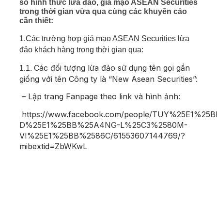
số hình thức lừa đảo, giả mạo ASEAN Securities
trong thời gian vừa qua cùng các khuyến cáo
cần thiết:
1.Các trường hợp giả mạo ASEAN Securities lừa
đảo khách hàng trong thời gian qua:
Các đối tượng lừa đảo sử dụng tên gọi gần
1.1.
giống với tên Công ty là “New Asean Securities”:
– Lập trang Fanpage theo link và hình ảnh:
https://www.facebook.com/people/TUY%25E1%25
D%25E1%25BB%25A4NG-L%25C3%2580M-
VI%25E1%25BB%2586C/61553607144769/?
mibextid=ZbWKwL