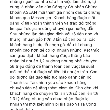
những người có nhu cầu tìm việc làm thêm, tự
xưng là nhân viên của Công ty Cổ phần Chứng
khoán ASEAN mời tham gia nhóm đầu tư chứng
khoán qua Messenger. Khách hàng được mời
đăng kí tài khoản thành viên và trao đổi thông
tin qua Telegram cùng chuyên gia hướng dẫn.
Sau những lần đầu giao dịch với số tiền nhỏ và
thu lợi nhuận gấp hơn 3 lần số tiền bỏ ra, các
khách hàng bị dụ dỗ chọn gói đầu tư chứng
khoán cao hơn để có lợi nhuận khủng. Kết thúc
sàn giao dịch, khách hàng được thông báo
nhận lợi nhuận 1,2 tỷ đồng nhưng phải chuyển
58 triệu đồng để thanh toán tiền vượt lãi suất
mới có thể rút được số tiền lợi nhuận trên. Các
đối tượng lừa đảo tiếp tục mạo danh cán bộ
Thanh tra Tài chính yêu cầu khách hàng
chuyển tiền để tăng thêm niềm tin. Cho đến khi
khách hàng đã chuyển 12 lần với số tiền lên tới
1,3 tỷ đồng nhưng vẫn chưa nhận được lợi
nhuận thì mới biết mình bị lừa đảo và ra Công
an trình báo.